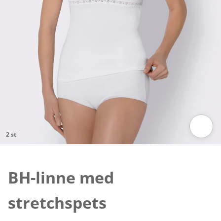
2 st
Tryck för att zooma bilden
BH-linne med
stretchspets