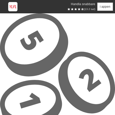
Handla snabbare
i appen
(13.2 tsd)
Hoppa till huvudinnehåll