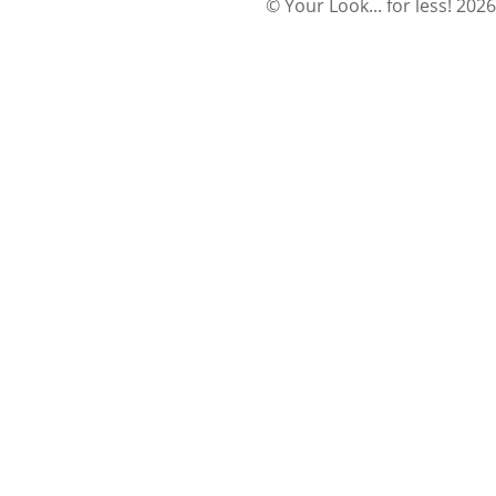
© Your Look... for less! 2026