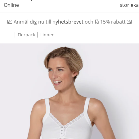
Online
storleka
💌 Anmäl dig nu till
nyhetsbrevet
och f
å
15% rabatt 💌
|
|
...
Flerpack
Linnen