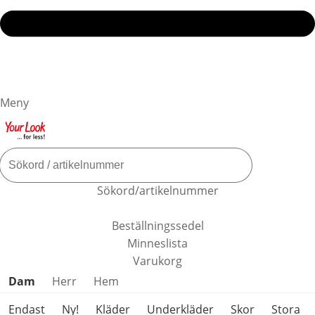
Meny
Sökord/artikelnummer
Beställningssedel
Minneslista
Varukorg
Hoppa över produktkategorier
Dam
Herr
Hem
Endast
Ny!
Kläder
Underkläder
Skor
Stora