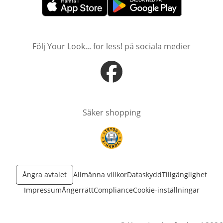
öppnas i nytt fönster
öppnas i nytt fönster
Följ Your Look... for less! på sociala medier
öppnas i nytt fönster
Säker shopping
öppnas i nytt fönster
Ångra avtalet
Allmänna villkor
Dataskydd
Tillgänglighet
Impressum
Ångerrätt
Compliance
Cookie-inställningar