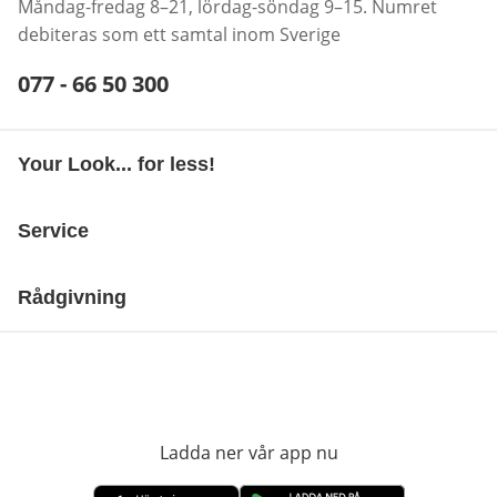
Måndag-fredag 8–21, lördag-söndag 9–15. Numret
debiteras som ett samtal inom Sverige
Telefonnummer:
077 - 66 50 300
Öppnar telefonklient
Your Look... for less!
Service
Rådgivning
Ladda ner vår app nu
öppnas i nytt fönst