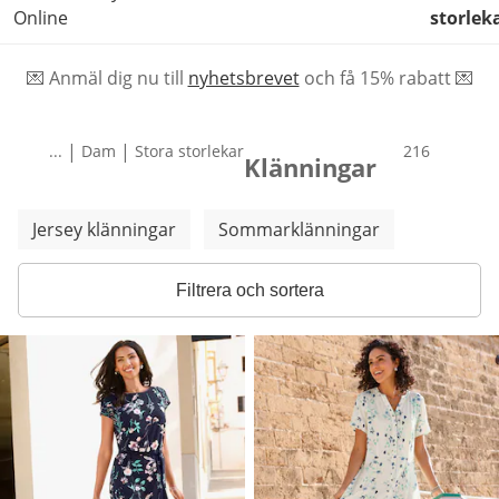
Online
storlek
💌 Anmäl dig nu till
nyhetsbrevet
och f
å
15% rabatt 💌
|
|
...
Dam
Stora storlekar
produkter
216
Klänningar
Hoppa över fler kategorier
Jersey klänningar
Sommarklänningar
Filtrera och sortera