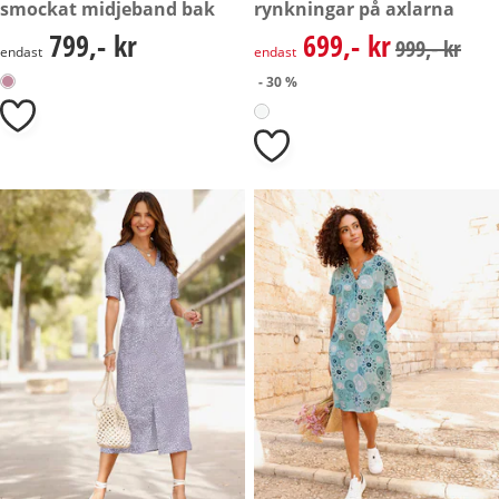
smockat midjeband bak
rynkningar på axlarna
799,- kr
699,- kr
799,- kr
rabatterat pris: 699,- kr, tidig
999,- kr
endast
endast
- 30 %