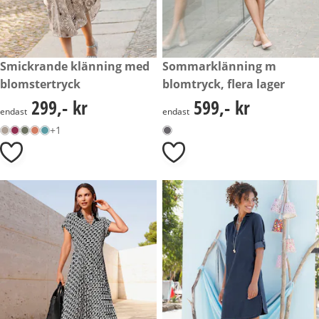
299,- kr
Smickrande klänning med
599,- kr
Sommarklänning m
blomstertryck
blomtryck, flera lager
299,- kr
599,- kr
299,- kr
599,- kr
endast
endast
+1