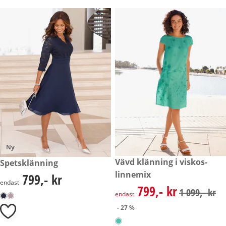
Ny
rabatterat pris: 799,- kr, tidig
Vävd klänning i viskos-
799,- kr
Spetsklänning
- 27 %
linnemix
799,- kr
799,- kr
endast
799,- kr
rabatterat pris: 799,- kr, tidig
1 099,- kr
endast
- 27 %