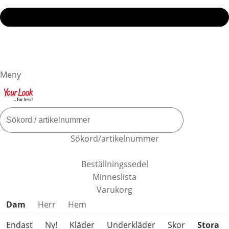
Meny
Sökord/artikelnummer
Beställningssedel
Minneslista
Varukorg
Hoppa över produktkategorier
Dam
Herr
Hem
Endast
Ny!
Kläder
Underkläder
Skor
Stora