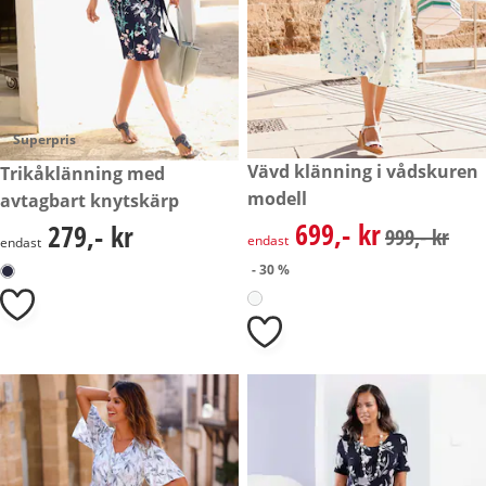
Superpris
rabatterat pris: 699,- kr, tidig
Vävd klänning i vådskuren
279,- kr
Trikåklänning med
- 30 %
modell
avtagbart knytskärp
699,- kr
279,- kr
rabatterat pris: 699,- kr, tidig
279,- kr
999,- kr
endast
endast
- 30 %