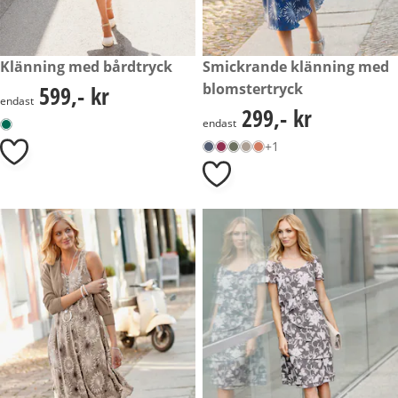
599,- kr
Klänning med bårdtryck
299,- kr
Smickrande klänning med
blomstertryck
599,- kr
599,- kr
endast
299,- kr
299,- kr
endast
+1