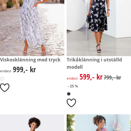
999,- kr
Viskosklänning med tryck
rabatterat pris: 599,- kr, tidig
Trikåklänning i utställd
- 25 %
modell
999,- kr
999,- kr
endast
599,- kr
rabatterat pris: 599,- kr, tidig
799,- kr
endast
- 25 %