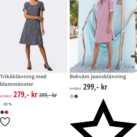
rabatterat pris: 279,- kr, tidigare pris: 399,- kr
Trikåklänning med
299,- kr
Bekväm jeansklänning
- 30 %
blommönster
299,- kr
299,- kr
endast
279,- kr
rabatterat pris: 279,- kr, tidigare pris: 399,- kr
399,- kr
endast
- 30 %