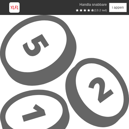
Handla snabbare
i appen
(13.2 tsd)
Hoppa till huvudinnehåll