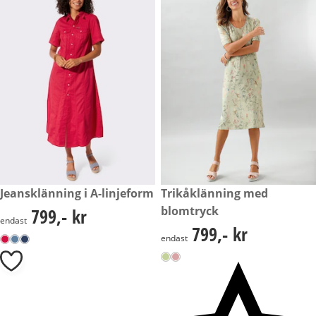
799,- kr
Jeansklänning i A-linjeform
799,- kr
Trikåklänning med
blomtryck
799,- kr
799,- kr
endast
799,- kr
799,- kr
endast