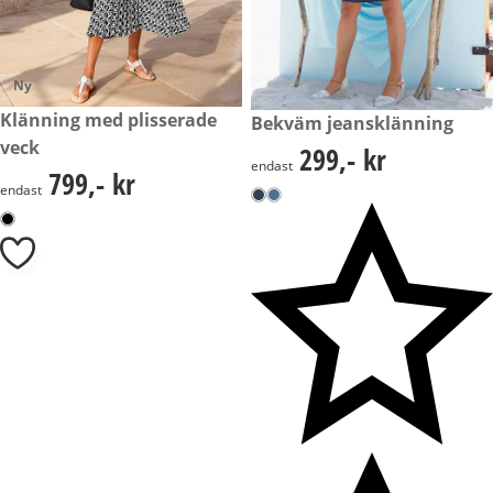
Ny
799,- kr
Klänning med plisserade
299,- kr
Bekväm jeansklänning
veck
299,- kr
299,- kr
endast
799,- kr
799,- kr
endast