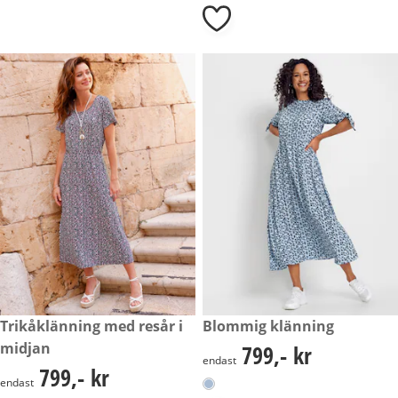
799,- kr
Trikåklänning med resår i
799,- kr
Blommig klänning
midjan
799,- kr
799,- kr
endast
799,- kr
799,- kr
endast