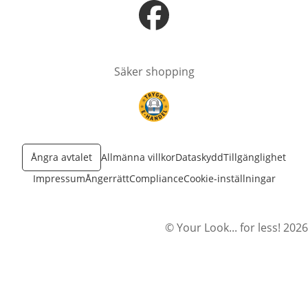
öppnas i nytt fönster
Säker shopping
öppnas i nytt fönster
Ångra avtalet
Allmänna villkor
Dataskydd
Tillgänglighet
Impressum
Ångerrätt
Compliance
Cookie-inställningar
© Your Look... for less! 2026