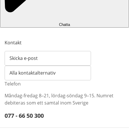
Chatta
Kontakt
Skicka e-post
Öppnar e-postklient
Alla kontaktalternativ
Telefon
Måndag-fredag 8–21, lördag-söndag 9–15. Numret
debiteras som ett samtal inom Sverige
Telefonnummer:
077 - 66 50 300
Öppnar telefonklient