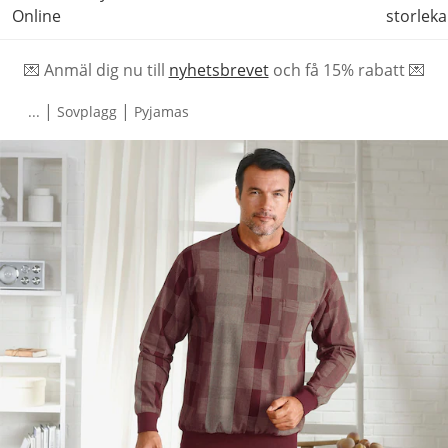
Online
storleka
💌 Anmäl dig nu till
nyhetsbrevet
och f
å
15% rabatt 💌
|
|
...
Sovplagg
Pyjamas