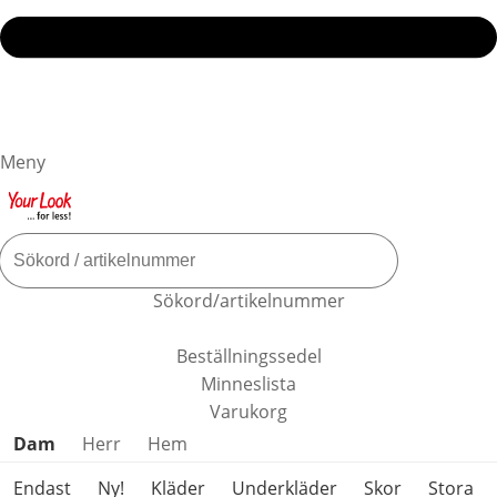
Meny
Sökord/artikelnummer
Beställningssedel
Minneslista
Varukorg
Hoppa över produktkategorier
Dam
Herr
Hem
Endast
Ny!
Kläder
Underkläder
Skor
Stora