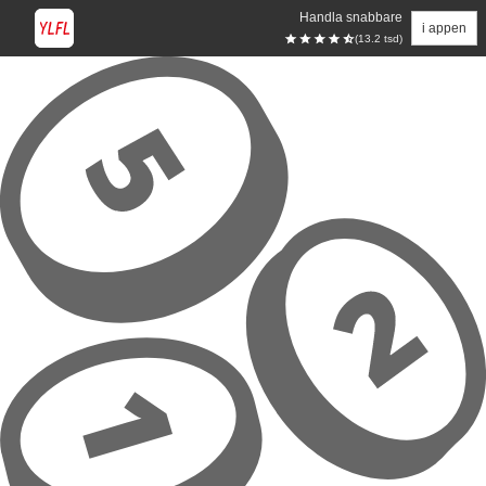
Handla snabbare
i appen
(13.2 tsd)
Hoppa till huvudinnehåll