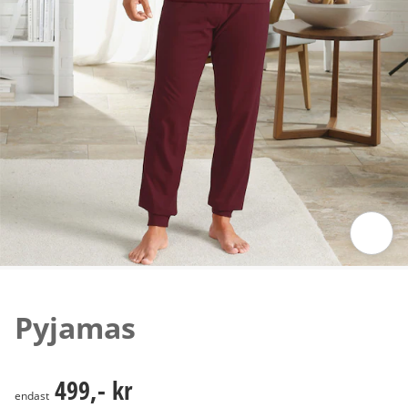
Tryck för att zooma bilden
Pyjamas
499,- kr
499,- kr
endast