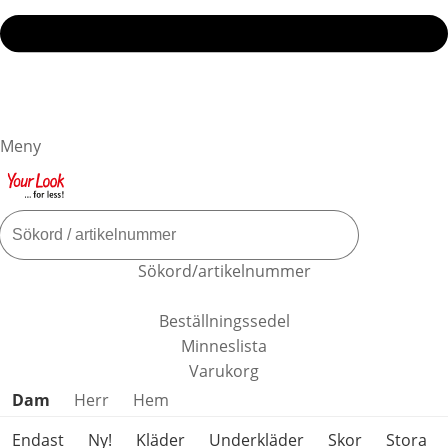
Meny
Sökord/artikelnummer
Beställningssedel
Minneslista
Varukorg
Hoppa över produktkategorier
Dam
Herr
Hem
Endast
Ny!
Kläder
Underkläder
Skor
Stora