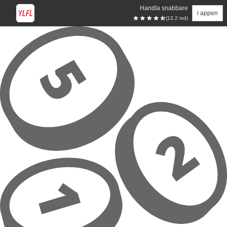
Handla snabbare
i appen
(13.2 tsd)
Hoppa till huvudinnehåll