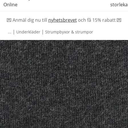
Online
storleka
💌 Anmäl dig nu till
nyhetsbrevet
och f
å
15% rabatt 💌
|
|
...
Underkläder
Strumpbyxor & strumpor