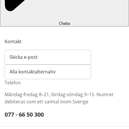
Chatta
Kontakt
Skicka e-post
Öppnar e-postklient
Alla kontaktalternativ
Telefon
Måndag-fredag 8–21, lördag-söndag 9–15. Numret
debiteras som ett samtal inom Sverige
Telefonnummer:
077 - 66 50 300
Öppnar telefonklient