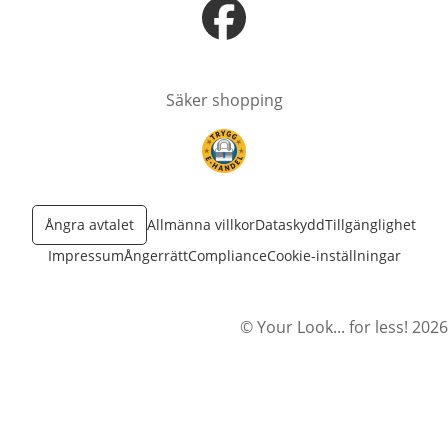
öppnas i nytt fönster
Säker shopping
öppnas i nytt fönster
Ångra avtalet
Allmänna villkor
Dataskydd
Tillgänglighet
Impressum
Ångerrätt
Compliance
Cookie-inställningar
© Your Look... for less! 2026