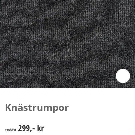
Endast online
2 par
Tryck för att zooma bilden
Knästrumpor
299,- kr
299,- kr
endast