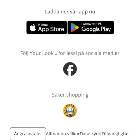
Ladda ner vår app nu
öppnas i nytt fönst
öppnas i nytt fönster
öppnas i nytt fönster
Följ Your Look... for less! på sociala medier
öppnas i nytt fönster
Säker shopping
öppnas i nytt fönster
Ångra avtalet
Allmänna villkor
Dataskydd
Tillgänglighet