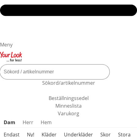
Meny
Sökord/artikelnummer
Beställningssedel
Minneslista
Varukorg
Hoppa över produktkategorier
Dam
Herr
Hem
Endast
Ny!
Kläder
Underkläder
Skor
Stora