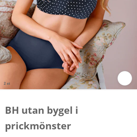
2 st
Tryck för att zooma bilden
BH utan bygel i
prickmönster