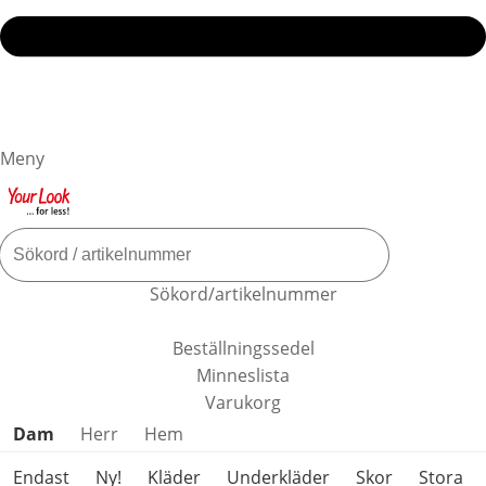
Meny
Sökord/artikelnummer
Beställningssedel
Minneslista
Varukorg
Hoppa över produktkategorier
Dam
Herr
Hem
Endast
Ny!
Kläder
Underkläder
Skor
Stora