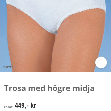
4 styck
Tryck för att zooma bilden
Trosa med högre midja
449,- kr
449,- kr
endast