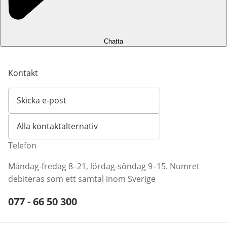
Chatta
Kontakt
Skicka e-post
Öppnar e-postklient
Alla kontaktalternativ
Telefon
Måndag-fredag 8–21, lördag-söndag 9–15. Numret
debiteras som ett samtal inom Sverige
Telefonnummer:
077 - 66 50 300
Öppnar telefonklient