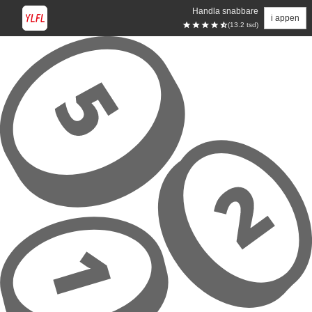
Handla snabbare
i appen
(13.2 tsd)
Hoppa till huvudinnehåll