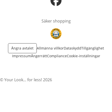
öppnas i nytt fönster
Säker shopping
öppnas i nytt fönster
Ångra avtalet
Allmänna villkor
Dataskydd
Tillgänglighet
Impressum
Ångerrätt
Compliance
Cookie-inställningar
© Your Look... for less! 2026