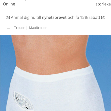
Online
storleka
💌 Anmäl dig nu till
nyhetsbrevet
och f
å
15% rabatt 💌
|
|
...
Trosor
Maxitrosor