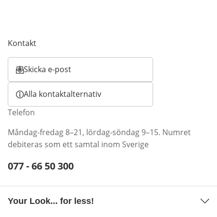
Kontakt
Skicka e-post
Öppnar e-postklient
Alla kontaktalternativ
Telefon
Måndag-fredag 8–21, lördag-söndag 9–15. Numret
debiteras som ett samtal inom Sverige
Telefonnummer:
077 - 66 50 300
Öppnar telefonklient
Your Look... for less!