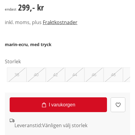
299,- kr
299,- kr
endast
inkl. moms, plus
Fraktkostnader
marin-ecru, med tryck
Storlek
38
40
42
44
46
48
50
I varukorgen
Leveranstid:
Vänligen välj storlek