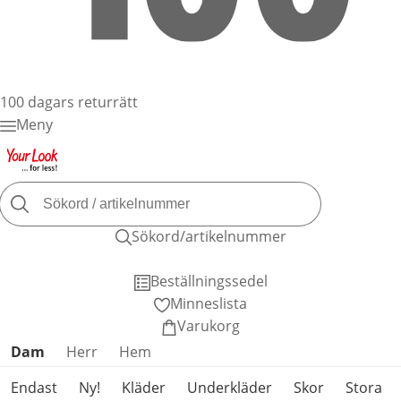
100 dagars returrätt
Meny
Sökord/artikelnummer
Beställningssedel
Minneslista
Varukorg
Hoppa över produktkategorier
Dam
Herr
Hem
Endast
Ny!
Kläder
Underkläder
Skor
Stora