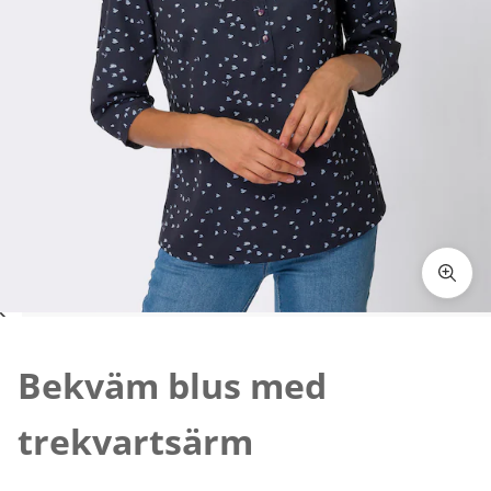
Tryck för att zooma bilden
Bekväm blus med
trekvartsärm