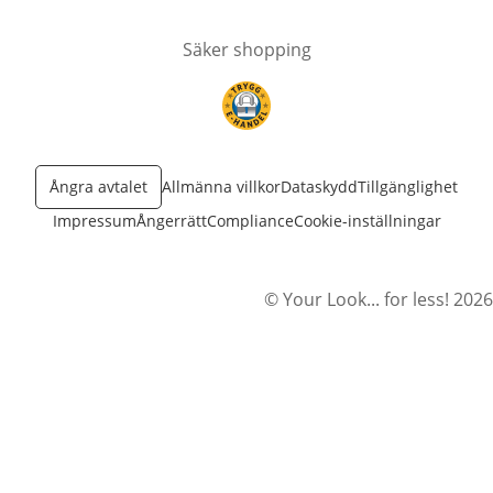
Säker shopping
öppnas i nytt fönster
Ångra avtalet
Allmänna villkor
Dataskydd
Tillgänglighet
Impressum
Ångerrätt
Compliance
Cookie-inställningar
© Your Look... for less! 2026