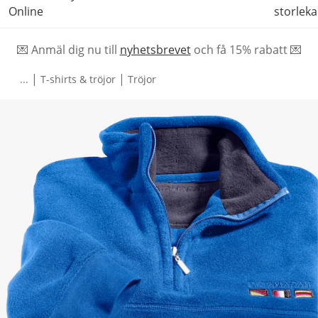
Online
storleka
💌 Anmäl dig nu till
nyhetsbrevet
och f
å
15% rabatt 💌
|
|
...
T-shirts & tröjor
Tröjor