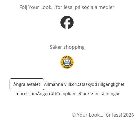
Följ Your Look... for less! på sociala medier
öppnas i nytt fönster
Säker shopping
öppnas i nytt fönster
Ångra avtalet
Allmänna villkor
Dataskydd
Tillgänglighet
Impressum
Ångerrätt
Compliance
Cookie-inställningar
© Your Look... for less! 2026