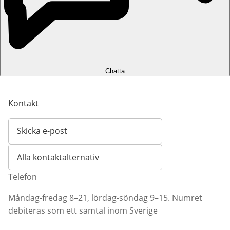
Chatta
Kontakt
Skicka e-post
Öppnar e-postklient
Alla kontaktalternativ
Telefon
Måndag-fredag 8–21, lördag-söndag 9–15. Numret
debiteras som ett samtal inom Sverige