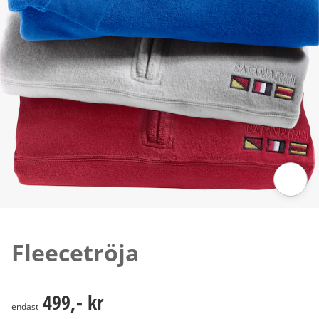
Tryck för att zooma bilden
Fleecetröja
499,- kr
499,- kr
endast