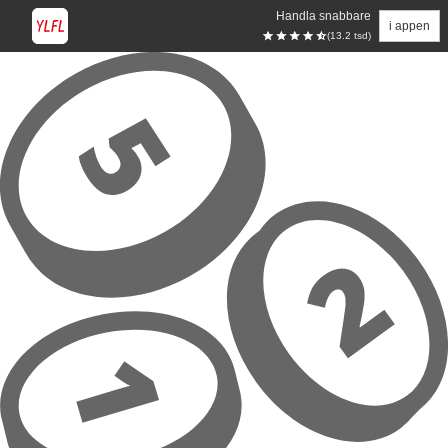
Handla snabbare
i appen
(13.2 tsd)
Hoppa till huvudinnehåll