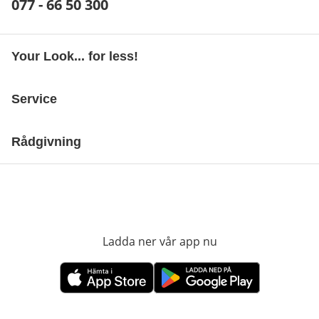
Telefonnummer:
077 - 66 50 300
Öppnar telefonklient
Your Look... for less!
Service
Rådgivning
Ladda ner vår app nu
öppnas i nytt fönst
öppnas i nytt fönster
öppnas i nytt fönster