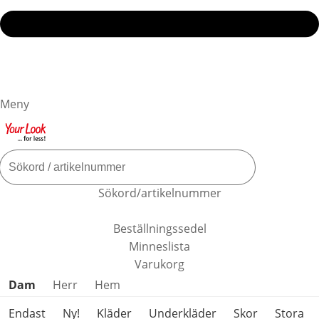
Meny
Sökord/artikelnummer
Beställningssedel
Minneslista
Varukorg
Hoppa över produktkategorier
Dam
Herr
Hem
Endast
Ny!
Kläder
Underkläder
Skor
Stora