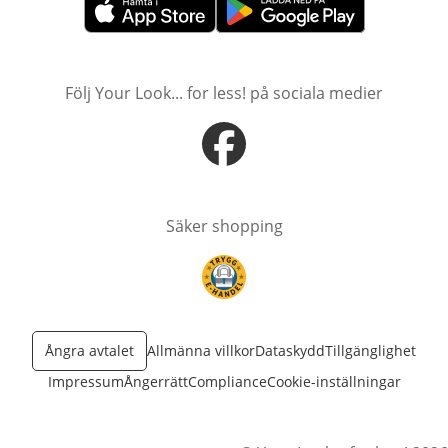
öppnas i nytt fönster
öppnas i nytt fönster
Följ Your Look... for less! på sociala medier
öppnas i nytt fönster
Säker shopping
öppnas i nytt fönster
Ångra avtalet
Allmänna villkor
Dataskydd
Tillgänglighet
Impressum
Ångerrätt
Compliance
Cookie-inställningar