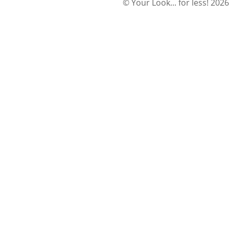
© Your Look... for less! 2026