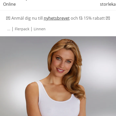
Online
storleka
💌 Anmäl dig nu till
nyhetsbrevet
och f
å
15% rabatt 💌
|
|
...
Flerpack
Linnen