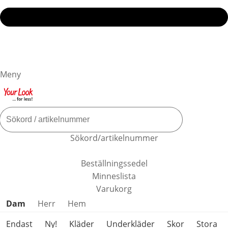
Meny
Sökord/artikelnummer
Beställningssedel
Minneslista
Varukorg
Hoppa över produktkategorier
Dam
Herr
Hem
Endast
Ny!
Kläder
Underkläder
Skor
Stora