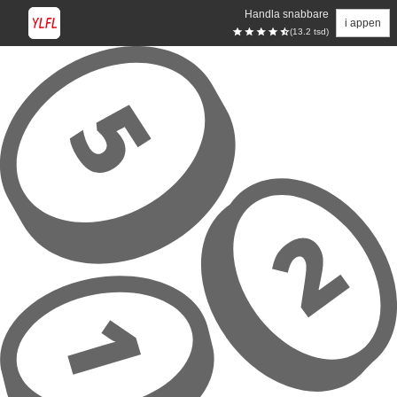
Handla snabbare
i appen
(13.2 tsd)
Hoppa till huvudinnehåll