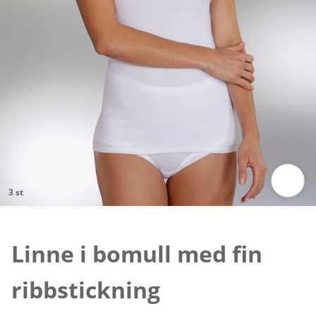
3 st
Tryck för att zooma bilden
Linne i bomull med fin
ribbstickning