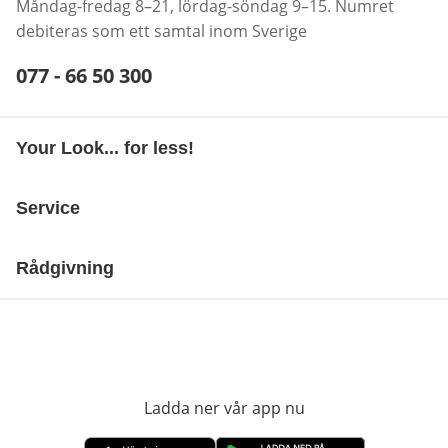
Måndag-fredag 8–21, lördag-söndag 9–15. Numret
debiteras som ett samtal inom Sverige
Telefonnummer:
077 - 66 50 300
Öppnar telefonklient
Your Look... for less!
Service
Rådgivning
Ladda ner vår app nu
öppnas i nytt fönst