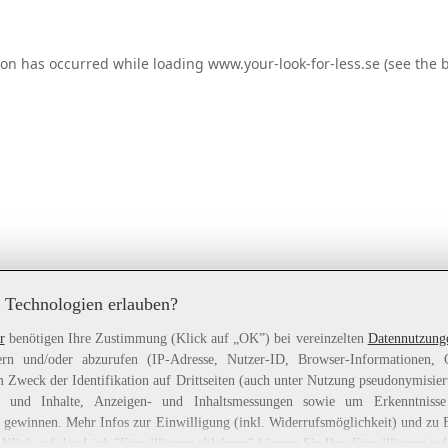
ion has occurred while loading
www.your-look-for-less.se
(see the
 Technologien erlauben?
r
benötigen Ihre Zustimmung (Klick auf „OK”) bei vereinzelten
Datennutzung
rn und/oder abzurufen (IP-Adresse, Nutzer-ID, Browser-Informationen,
 Zweck der Identifikation auf Drittseiten (auch unter Nutzung pseudonymisier
gen und Inhalte, Anzeigen- und Inhaltsmessungen sowie um Erkenntniss
gewinnen. Mehr Infos zur Einwilligung (inkl. Widerrufsmöglichkeit) und zu 
 Klick auf den Link "Einwilligung ablehnen" können Sie Ihre Einwilligung jed