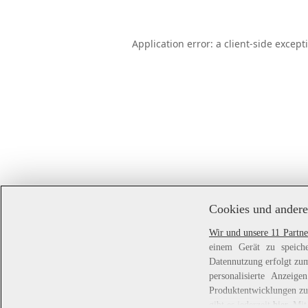
Application error: a
client
-side except
Cookies und andere
Wir und unsere 11 Partne
einem Gerät zu speiche
Datennutzung erfolgt zum
personalisierte Anzei
Produktentwicklungen zu 
gibt es jederzeit
hier
. Mit