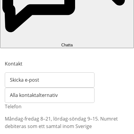
Chatta
Kontakt
Skicka e-post
Öppnar e-postklient
Alla kontaktalternativ
Telefon
Måndag-fredag 8–21, lördag-söndag 9–15. Numret
debiteras som ett samtal inom Sverige