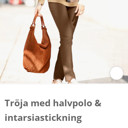
Tryck för att zooma bilden
Tröja med halvpolo &
intarsiastickning