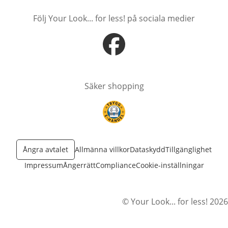
Följ Your Look... for less! på sociala medier
öppnas i nytt fönster
Säker shopping
öppnas i nytt fönster
Ångra avtalet
Allmänna villkor
Dataskydd
Tillgänglighet
Impressum
Ångerrätt
Compliance
Cookie-inställningar
© Your Look... for less! 2026