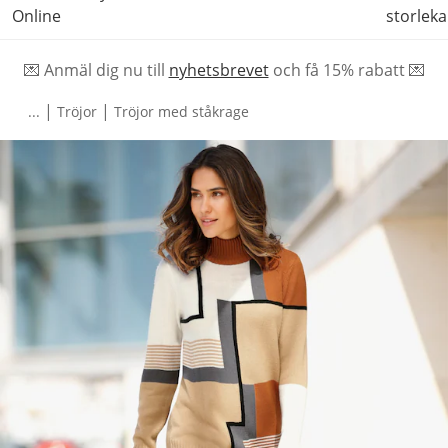
Online
storleka
💌 Anmäl dig nu till
nyhetsbrevet
och f
å
15% rabatt 💌
|
|
...
Tröjor
Tröjor med ståkrage