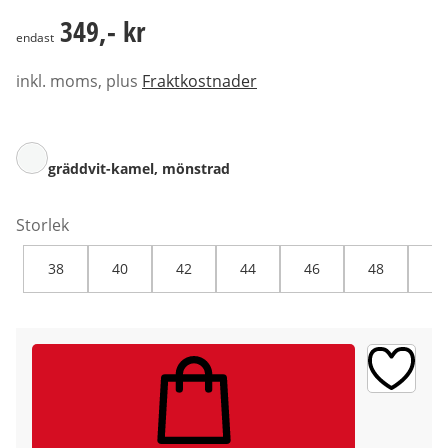
349,- kr
349,- kr
endast
inkl. moms, plus
Fraktkostnader
gräddvit-kamel, mönstrad
Storlek
38
40
42
44
46
48
50