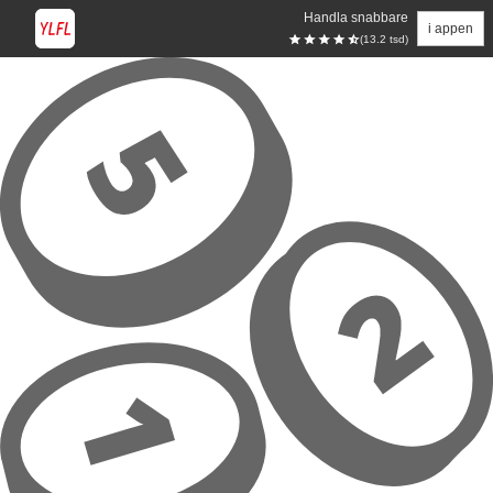
Handla snabbare
i appen
(13.2 tsd)
Hoppa till huvudinnehåll