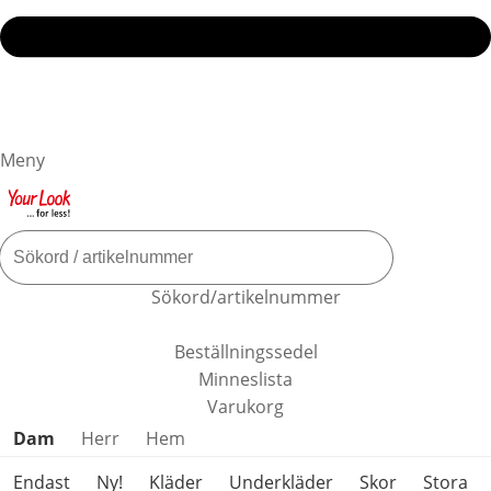
Meny
Sökord/artikelnummer
Beställningssedel
Minneslista
Varukorg
Hoppa över produktkategorier
Dam
Herr
Hem
Endast
Ny!
Kläder
Underkläder
Skor
Stora