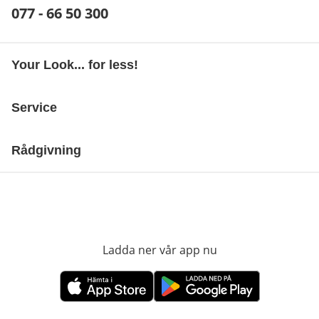
Telefonnummer:
077 - 66 50 300
Öppnar telefonklient
Your Look... for less!
Service
Rådgivning
Ladda ner vår app nu
öppnas i nytt fönst
öppnas i nytt fönster
öppnas i nytt fönster