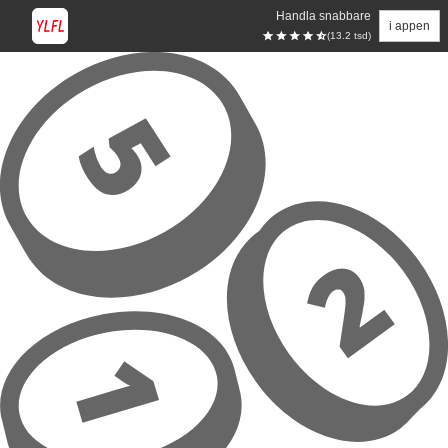
Handla snabbare
i appen
(13.2 tsd)
Hoppa till huvudinnehåll