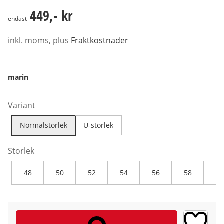
449,- kr
449,- kr
endast
inkl. moms, plus
Fraktkostnader
marin
Variant
Normalstorlek
U-storlek
Storlek
48
50
52
54
56
58
60