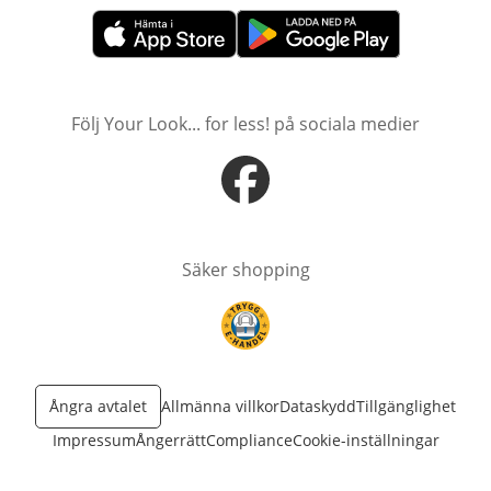
öppnas i nytt fönster
öppnas i nytt fönster
Följ Your Look... for less! på sociala medier
öppnas i nytt fönster
Säker shopping
öppnas i nytt fönster
Ångra avtalet
Allmänna villkor
Dataskydd
Tillgänglighet
Impressum
Ångerrätt
Compliance
Cookie-inställningar