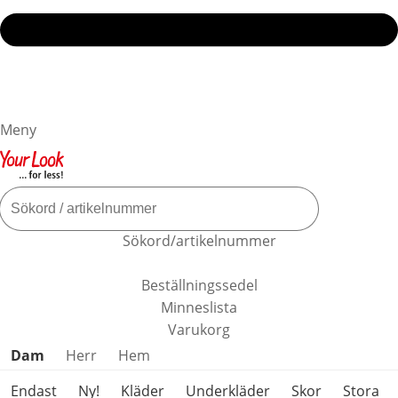
Meny
Sökord/artikelnummer
Beställningssedel
Minneslista
Varukorg
Hoppa över produktkategorier
Dam
Herr
Hem
Endast
Ny!
Kläder
Underkläder
Skor
Stora