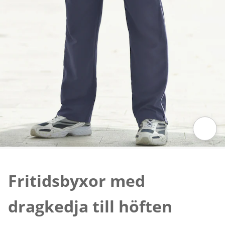
Tryck för att zooma bilden
Fritidsbyxor med
dragkedja till höften