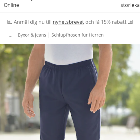
Online
storleka
💌 Anmäl dig nu till
nyhetsbrevet
och f
å
15% rabatt 💌
|
|
...
Byxor & jeans
Schlupfhosen für Herren