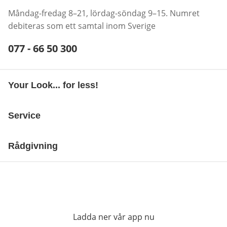
Måndag-fredag 8–21, lördag-söndag 9–15. Numret
debiteras som ett samtal inom Sverige
Telefonnummer:
077 - 66 50 300
Öppnar telefonklient
Your Look... for less!
Service
Rådgivning
Ladda ner vår app nu
öppnas i nytt fönst