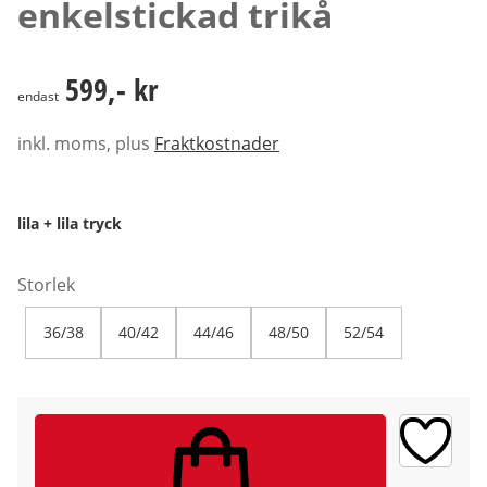
enkelstickad trikå
599,- kr
599,- kr
endast
inkl. moms, plus
Fraktkostnader
lila + lila tryck
Storlek
36/38
40/42
44/46
48/50
52/54