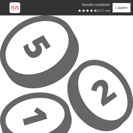
Handla snabbare
i appen
(13.2 tsd)
Hoppa till huvudinnehåll