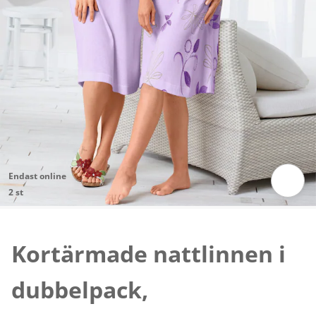
Endast online
2 st
Tryck för att zooma bilden
Kortärmade nattlinnen i
dubbelpack,