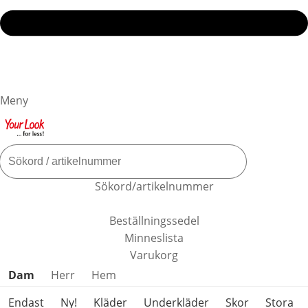
Meny
Sökord/artikelnummer
Beställningssedel
Minneslista
Varukorg
Hoppa över produktkategorier
Dam
Herr
Hem
Endast
Ny!
Kläder
Underkläder
Skor
Stora