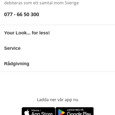
debiteras som ett samtal inom Sverige
Telefonnummer:
077 - 66 50 300
Öppnar telefonklient
Your Look... for less!
Service
Rådgivning
Ladda ner vår app nu
öppnas i nytt fönst