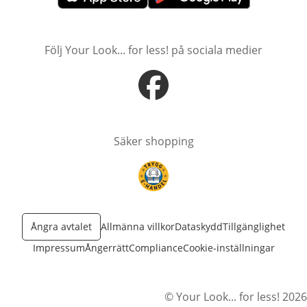
öppnas i nytt fönster
öppnas i nytt fönster
Följ Your Look... for less! på sociala medier
öppnas i nytt fönster
Säker shopping
öppnas i nytt fönster
Ångra avtalet
Allmänna villkor
Dataskydd
Tillgänglighet
Impressum
Ångerrätt
Compliance
Cookie-inställningar
© Your Look... for less! 2026