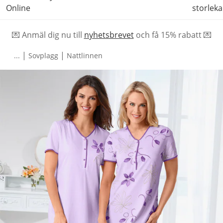
Online
storleka
💌 Anmäl dig nu till
nyhetsbrevet
och f
å
15% rabatt 💌
|
|
...
Sovplagg
Nattlinnen