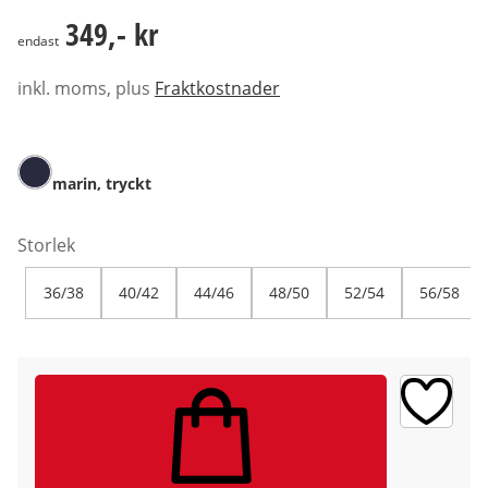
349,- kr
349,- kr
endast
inkl. moms, plus
Fraktkostnader
marin, tryckt
Storlek
36/38
40/42
44/46
48/50
52/54
56/58