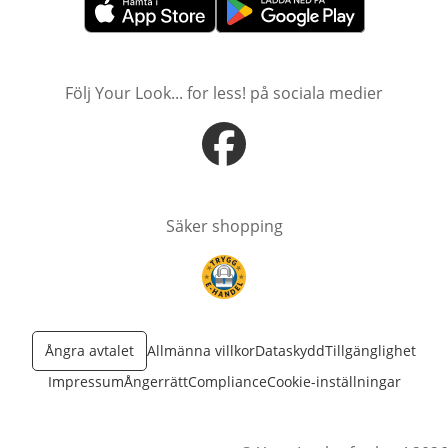
öppnas i nytt fönster
öppnas i nytt fönster
Följ Your Look... for less! på sociala medier
öppnas i nytt fönster
Säker shopping
öppnas i nytt fönster
Ångra avtalet
Allmänna villkor
Dataskydd
Tillgänglighet
Impressum
Ångerrätt
Compliance
Cookie-inställningar