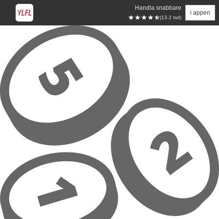
Handla snabbare
i appen
(13.2 tsd)
Hoppa till huvudinnehåll