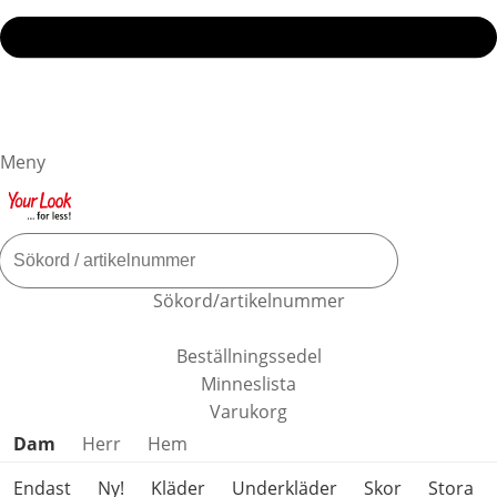
Meny
Sökord/artikelnummer
Beställningssedel
Minneslista
Varukorg
Hoppa över produktkategorier
Dam
Herr
Hem
Endast
Ny!
Kläder
Underkläder
Skor
Stora