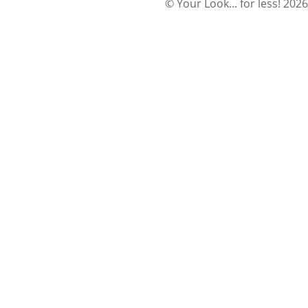
© Your Look... for less! 2026