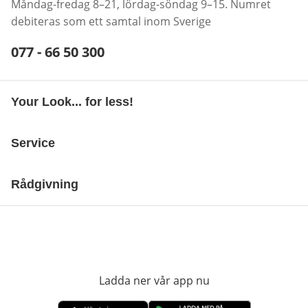
Måndag-fredag 8–21, lördag-söndag 9–15. Numret
debiteras som ett samtal inom Sverige
Telefonnummer:
077 - 66 50 300
Öppnar telefonklient
Your Look... for less!
Service
Rådgivning
Ladda ner vår app nu
öppnas i nytt fönst