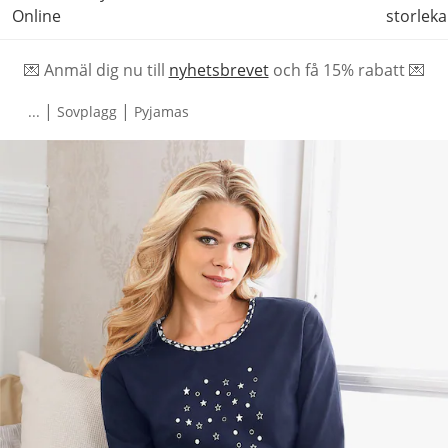
Online
storleka
💌 Anmäl dig nu till
nyhetsbrevet
och f
å
15% rabatt 💌
|
|
...
Sovplagg
Pyjamas