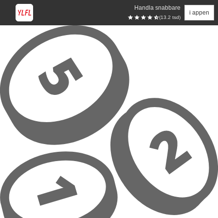
Handla snabbare
i appen
(13.2 tsd)
Hoppa till huvudinnehåll