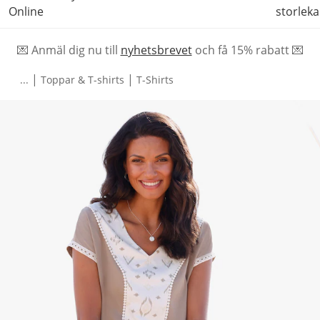
Online
storleka
💌 Anmäl dig nu till
nyhetsbrevet
och f
å
15% rabatt 💌
|
|
...
Toppar & T-shirts
T-Shirts