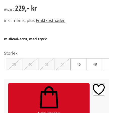
229,- kr
229,- kr
endast
inkl. moms, plus
Fraktkostnader
mullvad-ecru, med tryck
Storlek
38
40
42
44
46
48
50