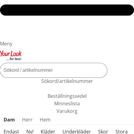
Meny
Sökord/artikelnummer
Beställningssedel
Minneslista
Varukorg
Hoppa över produktkategorier
Dam
Herr
Hem
Endast
Ny!
Kläder
Underkläder
Skor
Stora