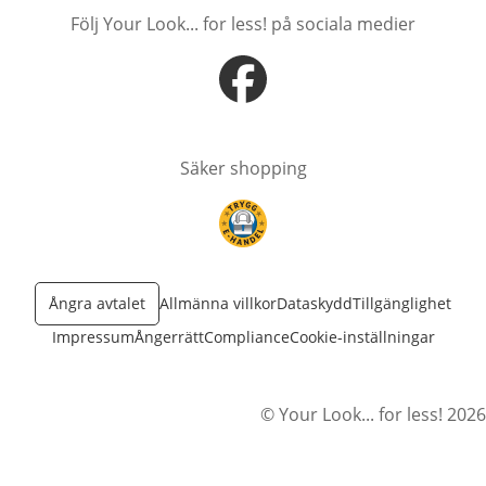
Följ Your Look... for less! på sociala medier
öppnas i nytt fönster
Säker shopping
öppnas i nytt fönster
Ångra avtalet
Allmänna villkor
Dataskydd
Tillgänglighet
Impressum
Ångerrätt
Compliance
Cookie-inställningar
© Your Look... for less! 2026