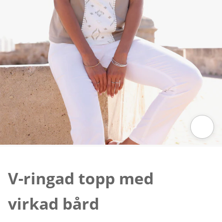
Tryck för att zooma bilden
V-ringad topp med
virkad bård