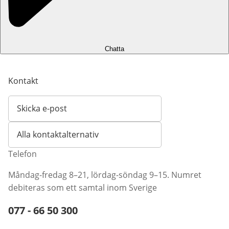
Chatta
Kontakt
Skicka e-post
Öppnar e-postklient
Alla kontaktalternativ
Telefon
Måndag-fredag 8–21, lördag-söndag 9–15. Numret
debiteras som ett samtal inom Sverige
Telefonnummer:
077 - 66 50 300
Öppnar telefonklient