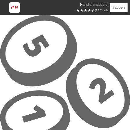
Handla snabbare
i appen
(13.2 tsd)
Hoppa till huvudinnehåll