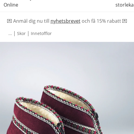
Online
storleka
💌 Anmäl dig nu till
nyhetsbrevet
och f
å
15% rabatt 💌
|
|
...
Skor
Innetofflor