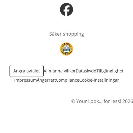
öppnas i nytt fönster
Säker shopping
öppnas i nytt fönster
Ångra avtalet
Allmänna villkor
Dataskydd
Tillgänglighet
Impressum
Ångerrätt
Compliance
Cookie-inställningar
© Your Look... for less! 2026