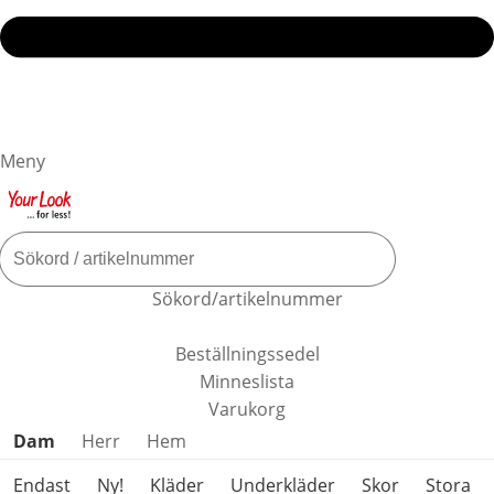
Meny
Sökord/artikelnummer
Beställningssedel
Minneslista
Varukorg
Hoppa över produktkategorier
Dam
Herr
Hem
Endast
Ny!
Kläder
Underkläder
Skor
Stora