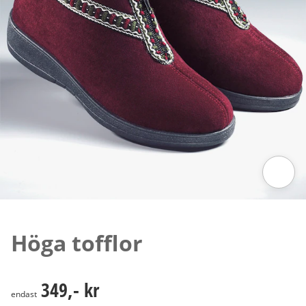
Tryck för att zooma bilden
Höga tofflor
349,- kr
349,- kr
endast