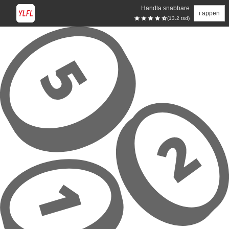
Handla snabbare
i appen
(13.2 tsd)
Hoppa till huvudinnehåll