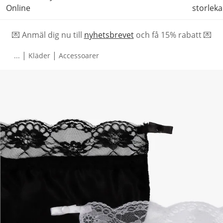
Online
storleka
💌 Anmäl dig nu till
nyhetsbrevet
och f
å
15% rabatt 💌
|
|
...
Kläder
Accessoarer