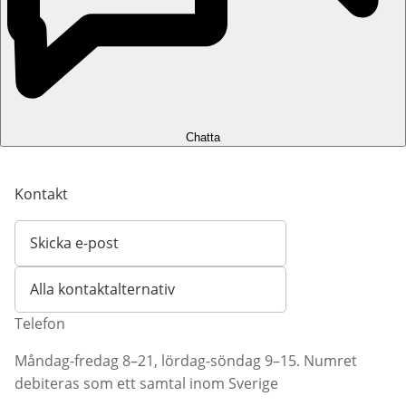
Chatta
Kontakt
Skicka e-post
Öppnar e-postklient
Alla kontaktalternativ
Telefon
Måndag-fredag 8–21, lördag-söndag 9–15. Numret
debiteras som ett samtal inom Sverige