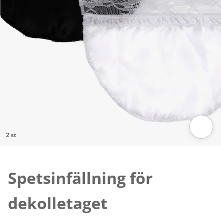
2 st
Tryck för att zooma bilden
Spetsinfällning för
dekolletaget