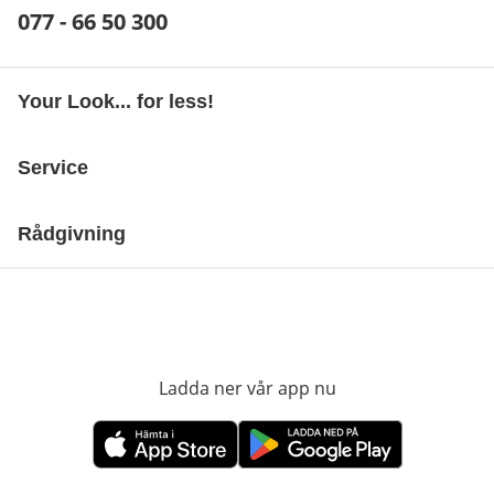
Telefonnummer:
077 - 66 50 300
Öppnar telefonklient
Your Look... for less!
Service
Rådgivning
Ladda ner vår app nu
öppnas i nytt fönst
öppnas i nytt fönster
öppnas i nytt fönster