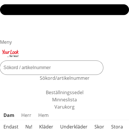
Meny
Sökord/artikelnummer
Beställningssedel
Minneslista
Varukorg
Hoppa över produktkategorier
Dam
Herr
Hem
Endast
Ny!
Kläder
Underkläder
Skor
Stora