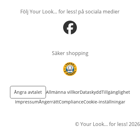
Följ Your Look... for less! på sociala medier
öppnas i nytt fönster
Säker shopping
öppnas i nytt fönster
Ångra avtalet
Allmänna villkor
Dataskydd
Tillgänglighet
Impressum
Ångerrätt
Compliance
Cookie-inställningar
© Your Look... for less! 2026