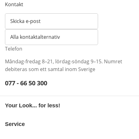
Kontakt
Skicka e-post
Öppnar e-postklient
Alla kontaktalternativ
Telefon
Måndag-fredag 8–21, lördag-söndag 9–15. Numret
debiteras som ett samtal inom Sverige
Telefonnummer:
077 - 66 50 300
Öppnar telefonklient
Your Look... for less!
Service