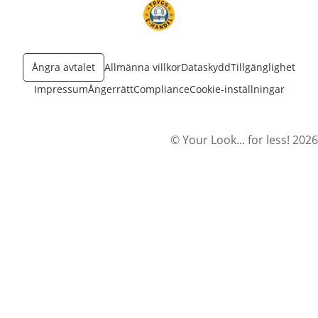
öppnas i nytt fönster
Ångra avtalet
Allmänna villkor
Dataskydd
Tillgänglighet
Impressum
Ångerrätt
Compliance
Cookie-inställningar
© Your Look... for less! 2026