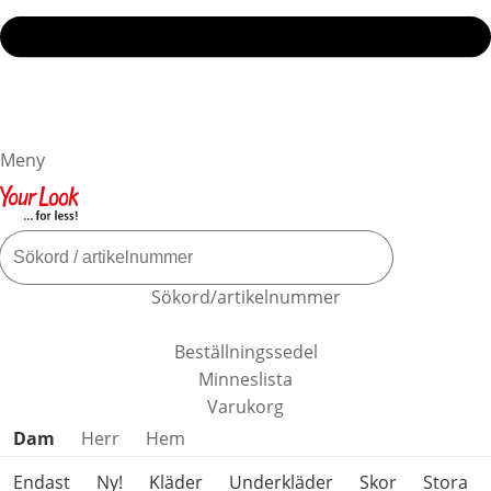
Meny
Sökord/artikelnummer
Beställningssedel
Minneslista
Varukorg
Hoppa över produktkategorier
Dam
Herr
Hem
Endast
Ny!
Kläder
Underkläder
Skor
Stora