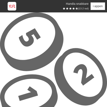
Handla snabbare
i appen
(13.2 tsd)
Hoppa till huvudinnehåll