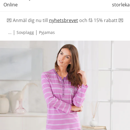
Online
storleka
💌 Anmäl dig nu till
nyhetsbrevet
och f
å
15% rabatt 💌
|
|
...
Sovplagg
Pyjamas