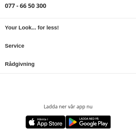
Telefonnummer:
077 - 66 50 300
Öppnar telefonklient
Your Look... for less!
Service
Rådgivning
Ladda ner vår app nu
öppnas i nytt fönst
öppnas i nytt fönster
öppnas i nytt fönster