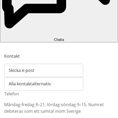
Chatta
Kontakt
Skicka e-post
Öppnar e-postklient
Alla kontaktalternativ
Telefon
Måndag-fredag 8–21, lördag-söndag 9–15. Numret
debiteras som ett samtal inom Sverige