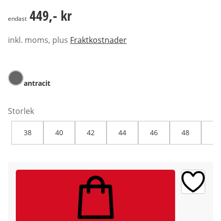
449,- kr
449,- kr
endast
inkl. moms, plus
Fraktkostnader
antracit
Storlek
38
40
42
44
46
48
50