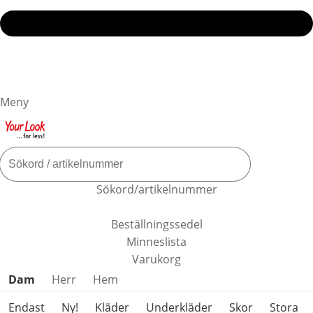
Meny
Sökord/artikelnummer
Beställningssedel
Minneslista
Varukorg
Hoppa över produktkategorier
Dam
Herr
Hem
Endast
Ny!
Kläder
Underkläder
Skor
Stora