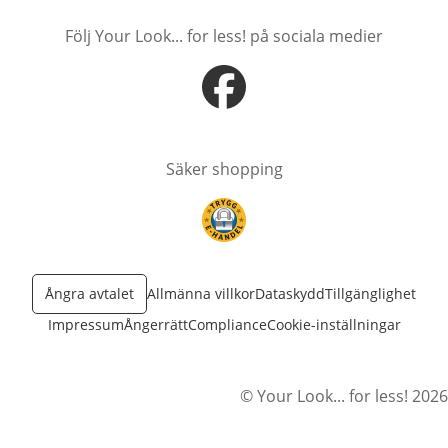
Följ Your Look... for less! på sociala medier
öppnas i nytt fönster
Säker shopping
öppnas i nytt fönster
Ångra avtalet
Allmänna villkor
Dataskydd
Tillgänglighet
Impressum
Ångerrätt
Compliance
Cookie-inställningar
© Your Look... for less! 2026