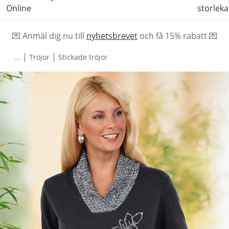
Online
storleka
💌 Anmäl dig nu till
nyhetsbrevet
och f
å
15% rabatt 💌
|
|
...
Tröjor
Stickade tröjor