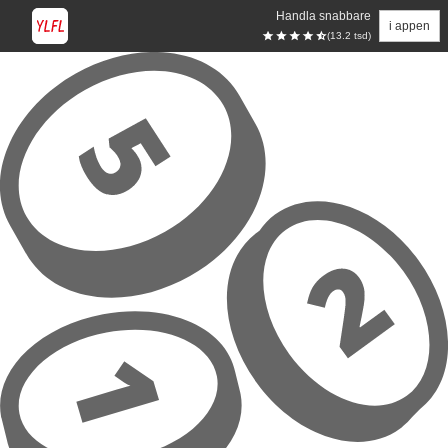
Handla snabbare
i appen
(13.2 tsd)
Hoppa till huvudinnehåll