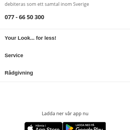
debiteras som ett samtal inom Sverige
Telefonnummer:
077 - 66 50 300
Öppnar telefonklient
Your Look... for less!
Service
Rådgivning
Ladda ner vår app nu
öppnas i nytt fönst