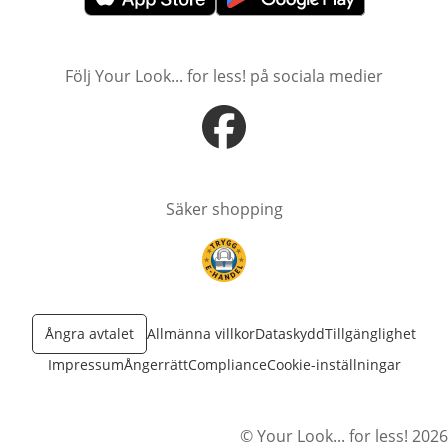
öppnas i nytt fönster
öppnas i nytt fönster
Följ Your Look... for less! på sociala medier
öppnas i nytt fönster
Säker shopping
öppnas i nytt fönster
Ångra avtalet
Allmänna villkor
Dataskydd
Tillgänglighet
Impressum
Ångerrätt
Compliance
Cookie-inställningar
© Your Look... for less! 2026