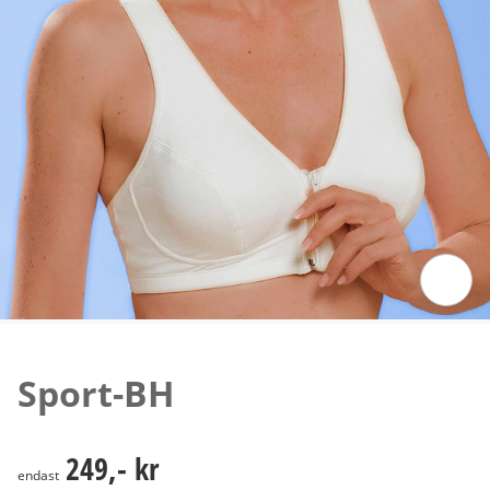
Tryck för att zooma bilden
Sport-BH
249,- kr
249,- kr
endast