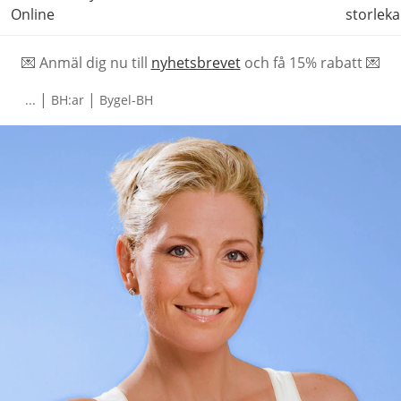
Online
storleka
💌 Anmäl dig nu till
nyhetsbrevet
och f
å
15% rabatt 💌
|
|
...
BH:ar
Bygel-BH