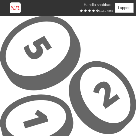
Handla snabbare
i appen
(13.2 tsd)
Hoppa till huvudinnehåll