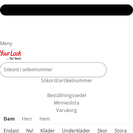
Meny
Sökord/artikelnummer
Beställningssedel
Minneslista
Varukorg
Hoppa över produktkategorier
Dam
Herr
Hem
Endast
Ny!
Kläder
Underkläder
Skor
Stora