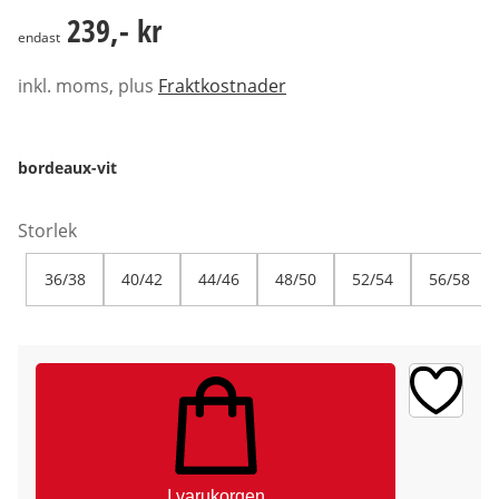
239,- kr
239,- kr
endast
inkl. moms, plus
Fraktkostnader
bordeaux-vit
Storlek
36/38
40/42
44/46
48/50
52/54
56/58
I varukorgen