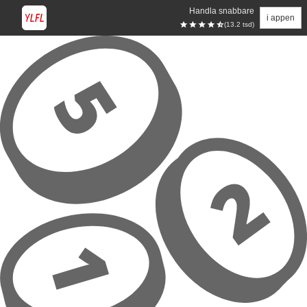
Handla snabbare
i appen
(13.2 tsd)
Hoppa till huvudinnehåll