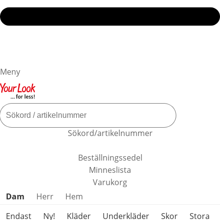
Meny
Sökord/artikelnummer
Beställningssedel
Minneslista
Varukorg
Hoppa över produktkategorier
Dam
Herr
Hem
Endast
Ny!
Kläder
Underkläder
Skor
Stora