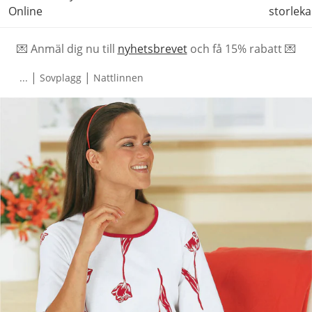
Online
storleka
💌 Anmäl dig nu till
nyhetsbrevet
och f
å
15% rabatt 💌
|
|
...
Sovplagg
Nattlinnen