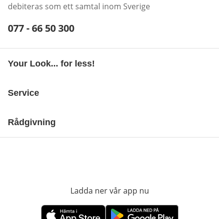
debiteras som ett samtal inom Sverige
Telefonnummer:
077 - 66 50 300
Öppnar telefonklient
Your Look... for less!
Service
Rådgivning
Ladda ner vår app nu
öppnas i nytt fönst