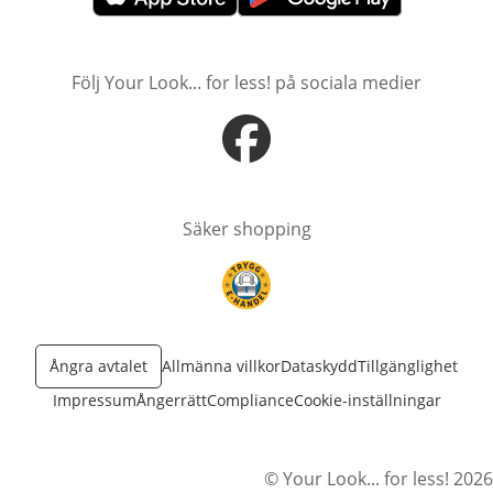
öppnas i nytt fönster
öppnas i nytt fönster
Följ Your Look... for less! på sociala medier
öppnas i nytt fönster
Säker shopping
öppnas i nytt fönster
Ångra avtalet
Allmänna villkor
Dataskydd
Tillgänglighet
Impressum
Ångerrätt
Compliance
Cookie-inställningar
© Your Look... for less! 2026