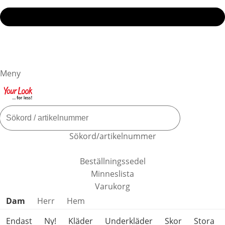
Meny
Sökord/artikelnummer
Beställningssedel
Minneslista
Varukorg
Hoppa över produktkategorier
Dam
Herr
Hem
Endast
Ny!
Kläder
Underkläder
Skor
Stora