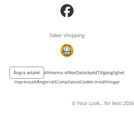
öppnas i nytt fönster
Säker shopping
öppnas i nytt fönster
Ångra avtalet
Allmänna villkor
Dataskydd
Tillgänglighet
Impressum
Ångerrätt
Compliance
Cookie-inställningar
© Your Look... for less! 2026