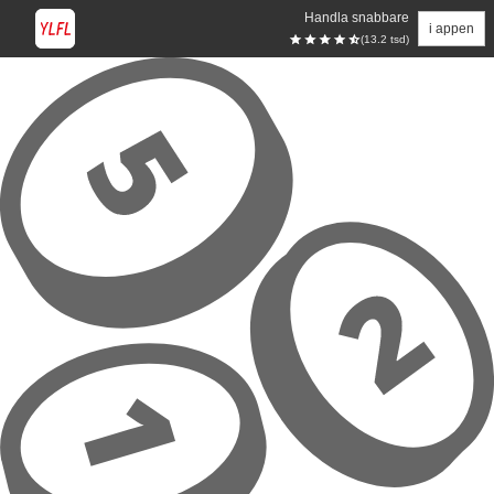
Handla snabbare
i appen
(13.2 tsd)
Hoppa till huvudinnehåll