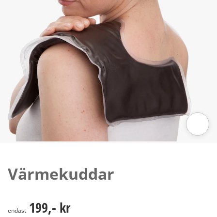
Tryck för att zooma bilden
Värmekuddar
199,- kr
199,- kr
endast