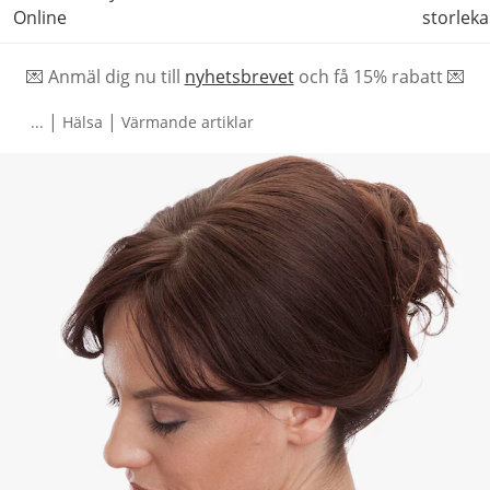
Online
storleka
💌 Anmäl dig nu till
nyhetsbrevet
och f
å
15% rabatt 💌
|
|
...
Hälsa
Värmande artiklar