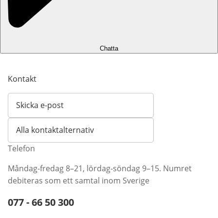
Chatta
Kontakt
Skicka e-post
Öppnar e-postklient
Alla kontaktalternativ
Telefon
Måndag-fredag 8–21, lördag-söndag 9–15. Numret
debiteras som ett samtal inom Sverige
Telefonnummer:
077 - 66 50 300
Öppnar telefonklient