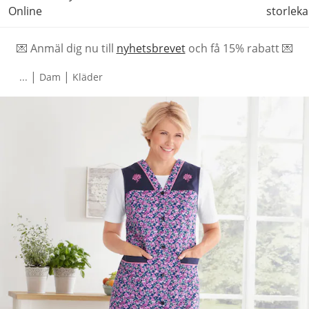
Online
storleka
💌 Anmäl dig nu till
nyhetsbrevet
och f
å
15% rabatt 💌
|
|
...
Dam
Kläder