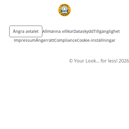
öppnas i nytt fönster
Ångra avtalet
Allmänna villkor
Dataskydd
Tillgänglighet
Impressum
Ångerrätt
Compliance
Cookie-inställningar
© Your Look... for less! 2026