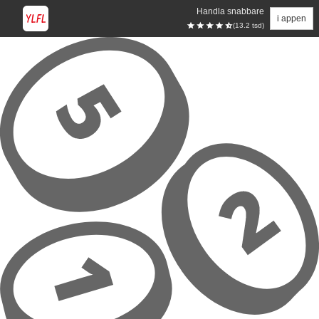
Handla snabbare
i appen
(13.2 tsd)
Hoppa till huvudinnehåll