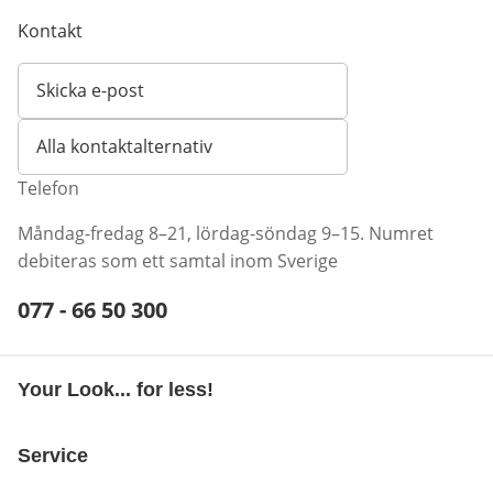
Kontakt
Skicka e-post
Öppnar e-postklient
Alla kontaktalternativ
Telefon
Måndag-fredag 8–21, lördag-söndag 9–15. Numret
debiteras som ett samtal inom Sverige
Telefonnummer:
077 - 66 50 300
Öppnar telefonklient
Your Look... for less!
Service