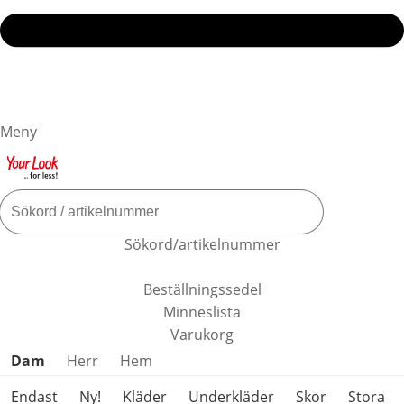
Meny
Sökord/artikelnummer
Beställningssedel
Minneslista
Varukorg
Hoppa över produktkategorier
Dam
Herr
Hem
Endast
Ny!
Kläder
Underkläder
Skor
Stora