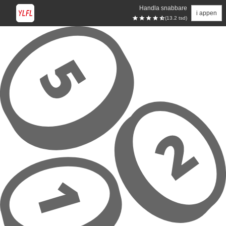
Handla snabbare
i appen
(13.2 tsd)
Hoppa till huvudinnehåll