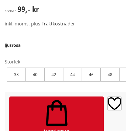
99,- kr
99,- kr
endast
inkl. moms, plus
Fraktkostnader
ljusrosa
Storlek
38
40
42
44
46
48
50