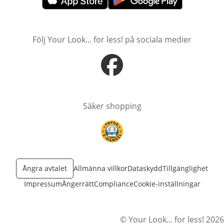
öppnas i nytt fönster
öppnas i nytt fönster
Följ Your Look... for less! på sociala medier
öppnas i nytt fönster
Säker shopping
öppnas i nytt fönster
Ångra avtalet
Allmänna villkor
Dataskydd
Tillgänglighet
Impressum
Ångerrätt
Compliance
Cookie-inställningar
© Your Look... for less! 2026