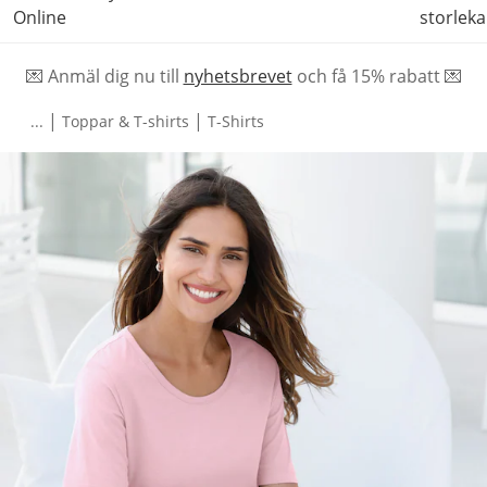
Online
storleka
💌 Anmäl dig nu till
nyhetsbrevet
och f
å
15% rabatt 💌
|
|
...
Toppar & T-shirts
T-Shirts