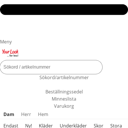
Meny
Sökord/artikelnummer
Beställningssedel
Minneslista
Varukorg
Hoppa över produktkategorier
Dam
Herr
Hem
Endast
Ny!
Kläder
Underkläder
Skor
Stora