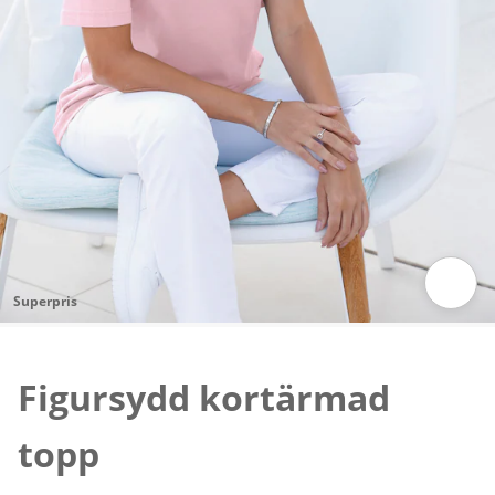
Superpris
Tryck för att zooma bilden
Figursydd kortärmad
topp