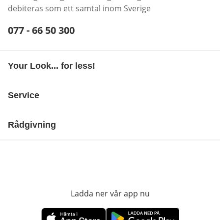
debiteras som ett samtal inom Sverige
Telefonnummer:
077 - 66 50 300
Öppnar telefonklient
Your Look... for less!
Service
Rådgivning
Ladda ner vår app nu
öppnas i nytt fönst