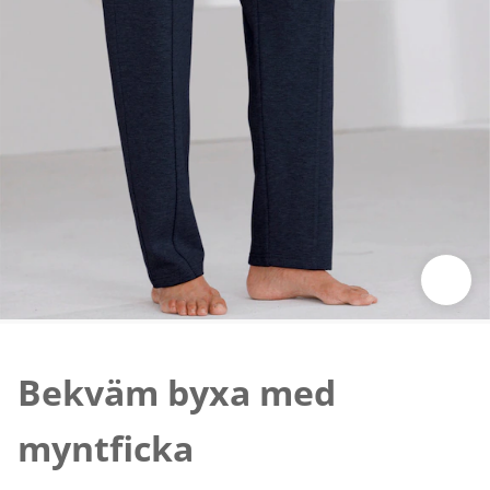
Tryck för att zooma bilden
Bekväm byxa med
myntficka