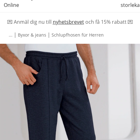
Online
storleka
💌 Anmäl dig nu till
nyhetsbrevet
och f
å
15% rabatt 💌
|
|
...
Byxor & jeans
Schlupfhosen für Herren