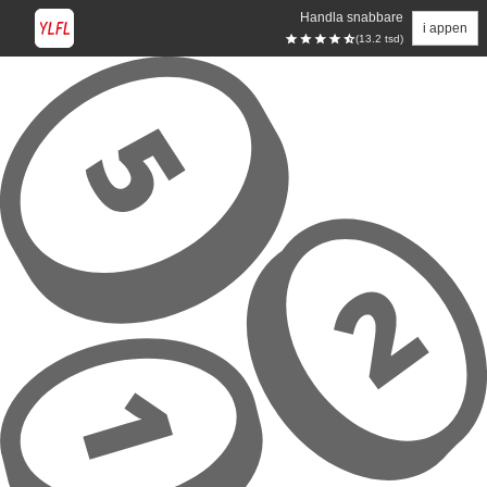
Handla snabbare
i appen
(13.2 tsd)
Hoppa till huvudinnehåll