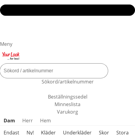
Meny
Sökord/artikelnummer
Beställningssedel
Minneslista
Varukorg
Hoppa över produktkategorier
Dam
Herr
Hem
Endast
Ny!
Kläder
Underkläder
Skor
Stora