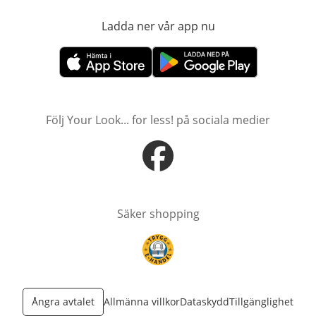
Ladda ner vår app nu
öppnas i nytt fönst
öppnas i nytt fönster
öppnas i nytt fönster
Följ Your Look... for less! på sociala medier
öppnas i nytt fönster
Säker shopping
öppnas i nytt fönster
Ångra avtalet
Allmänna villkor
Dataskydd
Tillgänglighet