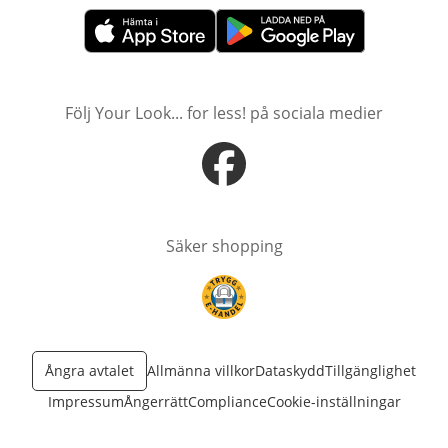
öppnas i nytt fönster
öppnas i nytt fönster
Följ Your Look... for less! på sociala medier
öppnas i nytt fönster
Säker shopping
öppnas i nytt fönster
Ångra avtalet
Allmänna villkor
Dataskydd
Tillgänglighet
Impressum
Ångerrätt
Compliance
Cookie-inställningar