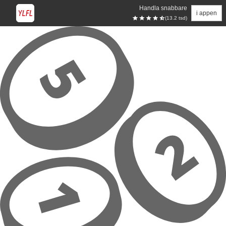
Handla snabbare
i appen
(13.2 tsd)
Hoppa till huvudinnehåll