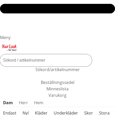
Meny
Sökord/artikelnummer
Beställningssedel
Minneslista
Varukorg
Hoppa över produktkategorier
Dam
Herr
Hem
Endast
Ny!
Kläder
Underkläder
Skor
Stora