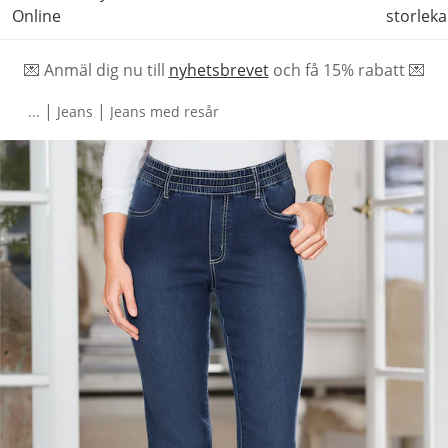
Online
storleka
💌 Anmäl dig nu till
nyhetsbrevet
och f
å
15% rabatt 💌
|
|
...
Jeans
Jeans med resår