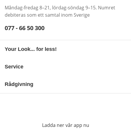
Måndag-fredag 8–21, lördag-söndag 9–15. Numret
debiteras som ett samtal inom Sverige
Telefonnummer:
077 - 66 50 300
Öppnar telefonklient
Your Look... for less!
Service
Rådgivning
Ladda ner vår app nu
öppnas i nytt fönst