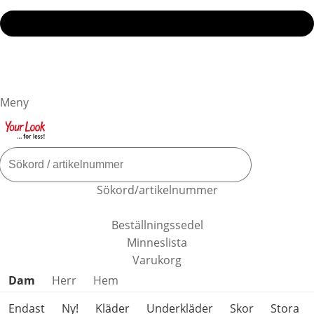
Meny
Sökord/artikelnummer
Beställningssedel
Minneslista
Varukorg
Hoppa över produktkategorier
Dam
Herr
Hem
Endast
Ny!
Kläder
Underkläder
Skor
Stora