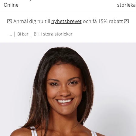
Online
storleka
💌 Anmäl dig nu till
nyhetsbrevet
och f
å
15% rabatt 💌
|
|
...
BH:ar
BH i stora storlekar