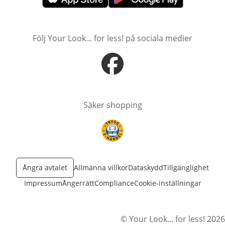
öppnas i nytt fönster
öppnas i nytt fönster
Följ Your Look... for less! på sociala medier
öppnas i nytt fönster
Säker shopping
öppnas i nytt fönster
Ångra avtalet
Allmänna villkor
Dataskydd
Tillgänglighet
Impressum
Ångerrätt
Compliance
Cookie-inställningar
© Your Look... for less! 2026