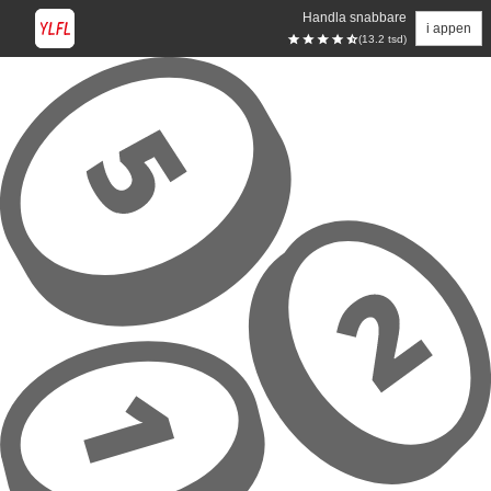
Handla snabbare
i appen
(13.2 tsd)
Hoppa till huvudinnehåll