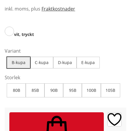
inkl. moms, plus
Fraktkostnader
vit, tryckt
Variant
B-kupa
C-kupa
D-kupa
E-kupa
Storlek
80B
85B
90B
95B
100B
105B