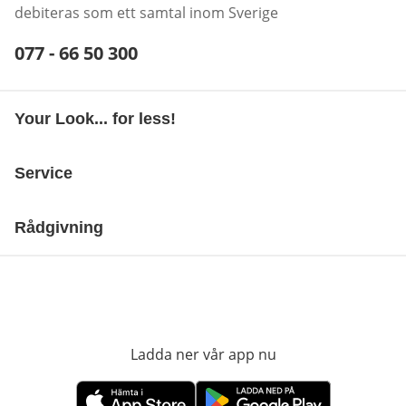
debiteras som ett samtal inom Sverige
Telefonnummer:
077 - 66 50 300
Öppnar telefonklient
Your Look... for less!
Service
Rådgivning
Ladda ner vår app nu
öppnas i nytt fönst