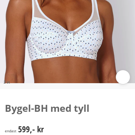
2 st
Tryck för att zooma bilden
Bygel-BH med tyll
599,- kr
599,- kr
endast