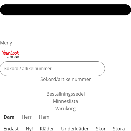
Meny
Sökord/artikelnummer
Beställningssedel
Minneslista
Varukorg
Hoppa över produktkategorier
Dam
Herr
Hem
Endast
Ny!
Kläder
Underkläder
Skor
Stora