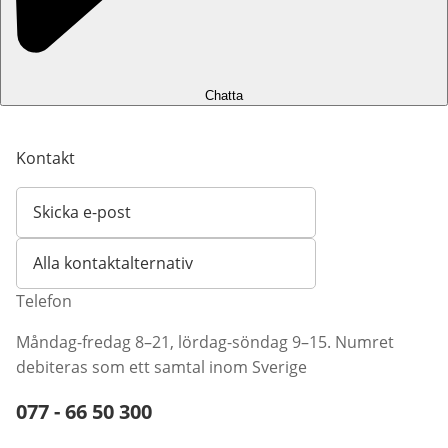
Chatta
Kontakt
Skicka e-post
Öppnar e-postklient
Alla kontaktalternativ
Telefon
Måndag-fredag 8–21, lördag-söndag 9–15. Numret
debiteras som ett samtal inom Sverige
Telefonnummer:
077 - 66 50 300
Öppnar telefonklient