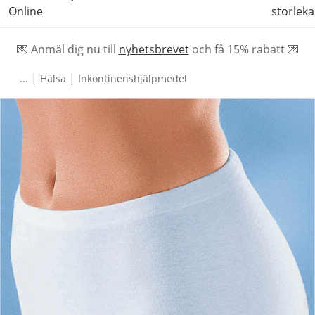
Online
storleka
💌 Anmäl dig nu till
nyhetsbrevet
och f
å
15% rabatt 💌
|
|
...
Hälsa
Inkontinenshjälpmedel