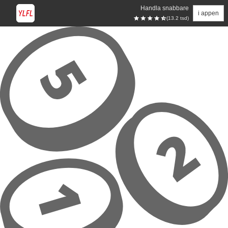
Handla snabbare
i appen
(13.2 tsd)
Hoppa till huvudinnehåll