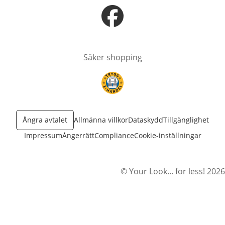
öppnas i nytt fönster
Säker shopping
öppnas i nytt fönster
Ångra avtalet
Allmänna villkor
Dataskydd
Tillgänglighet
Impressum
Ångerrätt
Compliance
Cookie-inställningar
© Your Look... for less! 2026