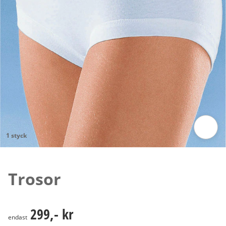
1 styck
Tryck för att zooma bilden
Trosor
299,- kr
299,- kr
endast