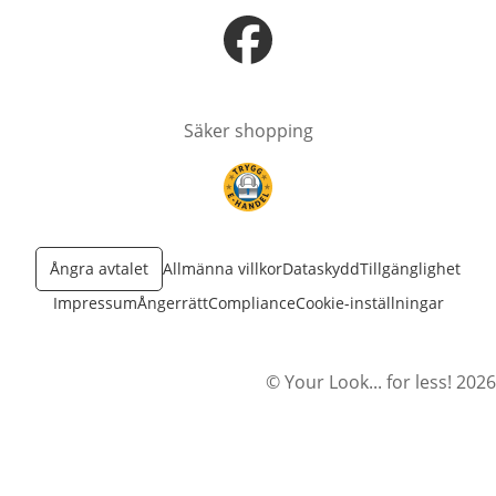
öppnas i nytt fönster
Säker shopping
öppnas i nytt fönster
Ångra avtalet
Allmänna villkor
Dataskydd
Tillgänglighet
Impressum
Ångerrätt
Compliance
Cookie-inställningar
© Your Look... for less! 2026