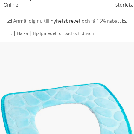
Online
storleka
💌 Anmäl dig nu till
nyhetsbrevet
och f
å
15% rabatt 💌
|
|
...
Hälsa
Hjälpmedel för bad och dusch