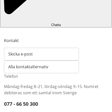
Chatta
Kontakt
Skicka e-post
Öppnar e-postklient
Alla kontaktalternativ
Telefon
Måndag-fredag 8–21, lördag-söndag 9–15. Numret
debiteras som ett samtal inom Sverige
Telefonnummer:
077 - 66 50 300
Öppnar telefonklient