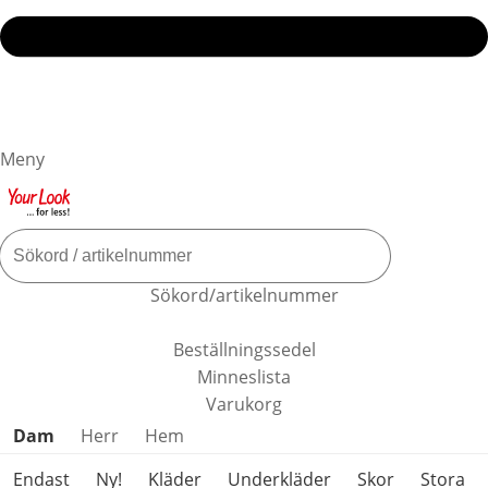
Meny
Sökord/artikelnummer
Beställningssedel
Minneslista
Varukorg
Hoppa över produktkategorier
Dam
Herr
Hem
Endast
Ny!
Kläder
Underkläder
Skor
Stora