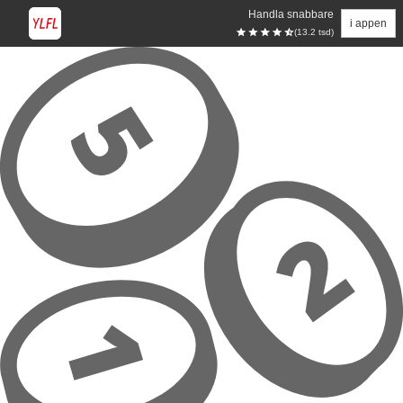
Handla snabbare
i appen
(13.2 tsd)
Hoppa till huvudinnehåll