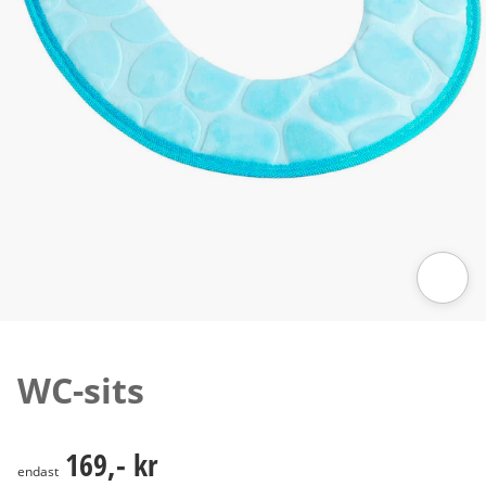
Tryck för att zooma bilden
WC-sits
169,- kr
169,- kr
endast