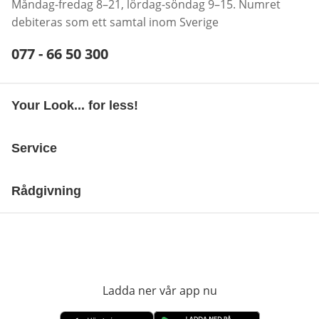
Måndag-fredag 8–21, lördag-söndag 9–15. Numret
debiteras som ett samtal inom Sverige
Telefonnummer:
077 - 66 50 300
Öppnar telefonklient
Your Look... for less!
Service
Rådgivning
Ladda ner vår app nu
öppnas i nytt fönst