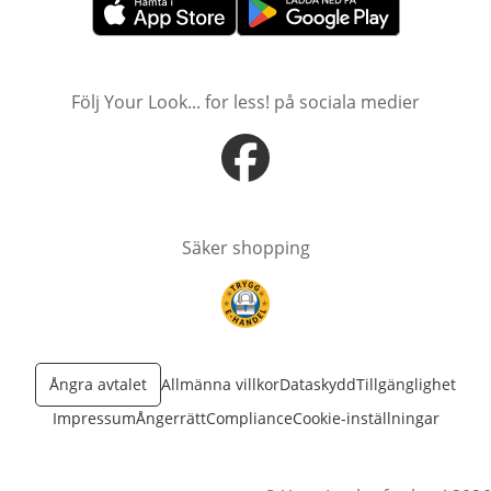
öppnas i nytt fönster
öppnas i nytt fönster
Följ Your Look... for less! på sociala medier
öppnas i nytt fönster
Säker shopping
öppnas i nytt fönster
Ångra avtalet
Allmänna villkor
Dataskydd
Tillgänglighet
Impressum
Ångerrätt
Compliance
Cookie-inställningar