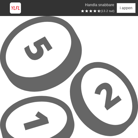
Handla snabbare
i appen
(13.2 tsd)
Hoppa till huvudinnehåll