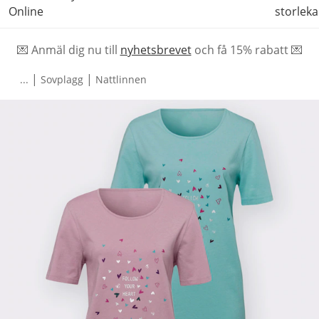
Online
storleka
💌 Anmäl dig nu till
nyhetsbrevet
och f
å
15% rabatt 💌
|
|
...
Sovplagg
Nattlinnen