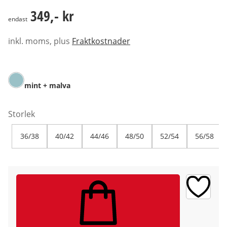
349,- kr
349,- kr
endast
inkl. moms, plus
Fraktkostnader
mint + malva
Storlek
36/38
40/42
44/46
48/50
52/54
56/58