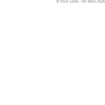
© Your Look... for less! 2026