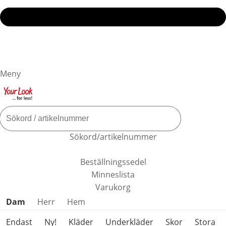
Meny
Sökord/artikelnummer
Beställningssedel
Minneslista
Varukorg
Hoppa över produktkategorier
Dam
Herr
Hem
Endast
Ny!
Kläder
Underkläder
Skor
Stora