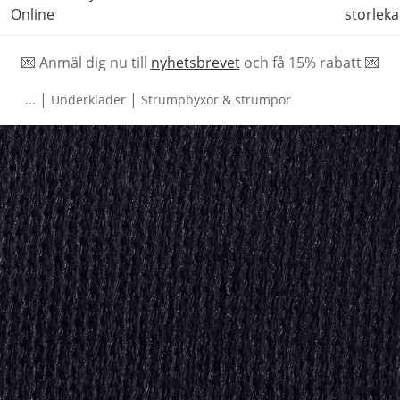
Online
storleka
💌 Anmäl dig nu till
nyhetsbrevet
och f
å
15% rabatt 💌
|
|
...
Underkläder
Strumpbyxor & strumpor