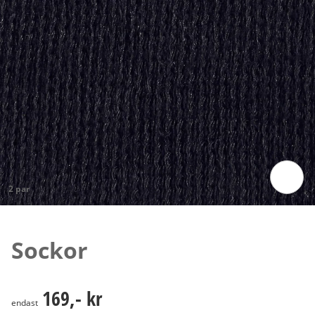
2 par
Tryck för att zooma bilden
Sockor
169,- kr
169,- kr
endast