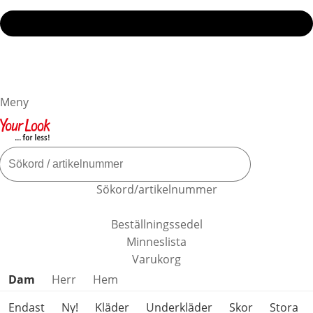
Meny
Sökord/artikelnummer
Beställningssedel
Minneslista
Varukorg
Hoppa över produktkategorier
Dam
Herr
Hem
Endast
Ny!
Kläder
Underkläder
Skor
Stora