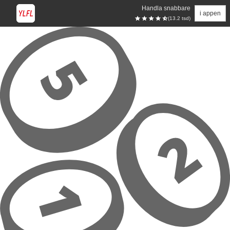
Handla snabbare
i appen
(13.2 tsd)
Hoppa till huvudinnehåll