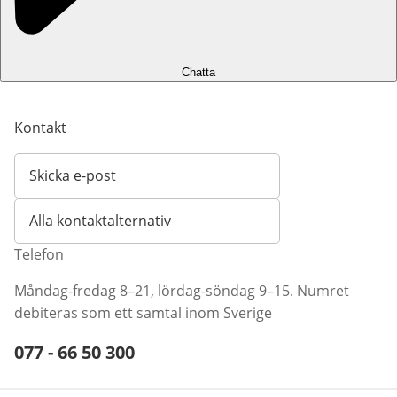
Chatta
Kontakt
Skicka e-post
Öppnar e-postklient
Alla kontaktalternativ
Telefon
Måndag-fredag 8–21, lördag-söndag 9–15. Numret
debiteras som ett samtal inom Sverige
Telefonnummer:
077 - 66 50 300
Öppnar telefonklient