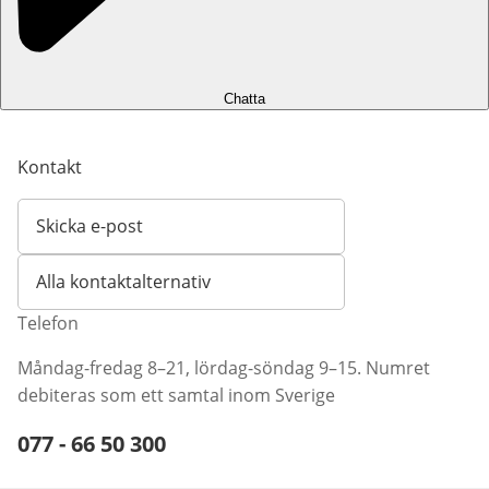
Chatta
Kontakt
Skicka e-post
Öppnar e-postklient
Alla kontaktalternativ
Telefon
Måndag-fredag 8–21, lördag-söndag 9–15. Numret
debiteras som ett samtal inom Sverige
Telefonnummer:
077 - 66 50 300
Öppnar telefonklient