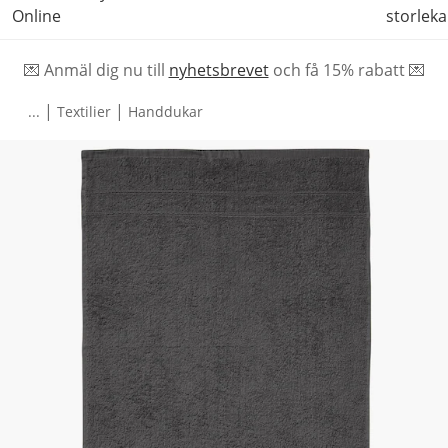
Online
storleka
💌 Anmäl dig nu till
nyhetsbrevet
och f
å
15% rabatt 💌
|
|
...
Textilier
Handdukar