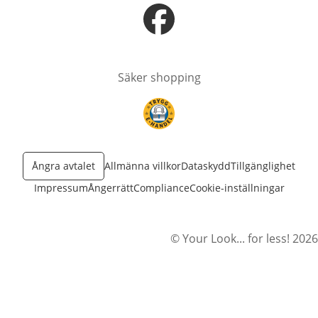
öppnas i nytt fönster
Säker shopping
öppnas i nytt fönster
Ångra avtalet
Allmänna villkor
Dataskydd
Tillgänglighet
Impressum
Ångerrätt
Compliance
Cookie-inställningar
© Your Look... for less! 2026