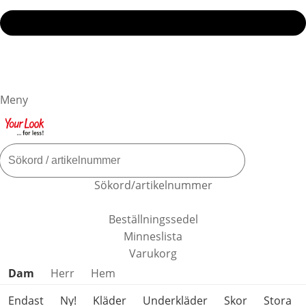
Meny
Sökord/artikelnummer
Beställningssedel
Minneslista
Varukorg
Hoppa över produktkategorier
Dam
Herr
Hem
Endast
Ny!
Kläder
Underkläder
Skor
Stora