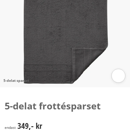
5-delat sparset
Tryck för att zooma bilden
5-delat frottésparset
349,- kr
349,- kr
endast