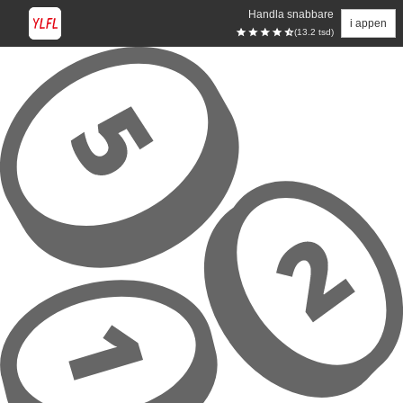
Handla snabbare
i appen
(13.2 tsd)
Hoppa till huvudinnehåll