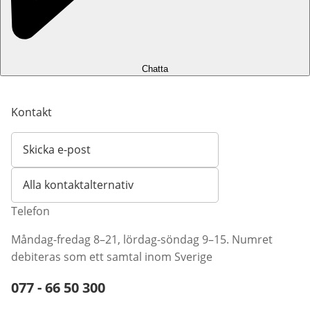
Chatta
Kontakt
Skicka e-post
Öppnar e-postklient
Alla kontaktalternativ
Telefon
Måndag-fredag 8–21, lördag-söndag 9–15. Numret
debiteras som ett samtal inom Sverige
Telefonnummer:
077 - 66 50 300
Öppnar telefonklient