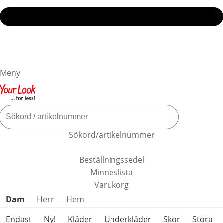
Meny
Sökord/artikelnummer
Beställningssedel
Minneslista
Varukorg
Hoppa över produktkategorier
Dam
Herr
Hem
Endast
Ny!
Kläder
Underkläder
Skor
Stora