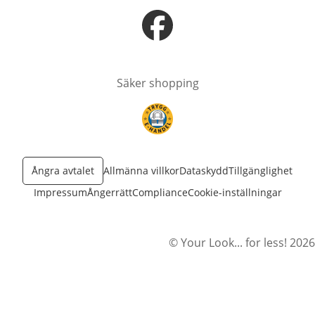
öppnas i nytt fönster
Säker shopping
öppnas i nytt fönster
Ångra avtalet
Allmänna villkor
Dataskydd
Tillgänglighet
Impressum
Ångerrätt
Compliance
Cookie-inställningar
© Your Look... for less! 2026