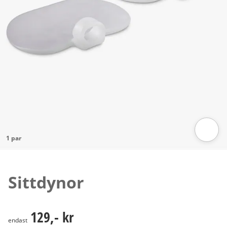
1 par
Tryck för att zooma bilden
Sittdynor
129,- kr
129,- kr
endast