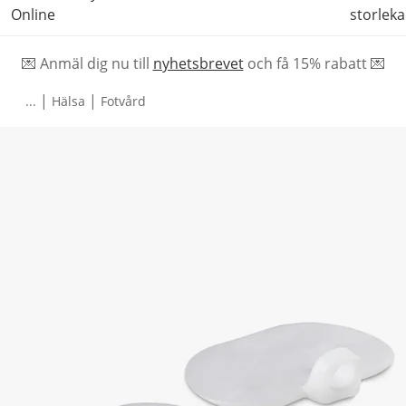
Online
storleka
💌 Anmäl dig nu till
nyhetsbrevet
och f
å
15% rabatt 💌
|
|
...
Hälsa
Fotvård