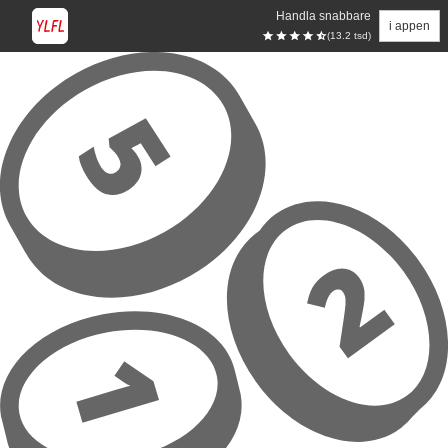
Handla snabbare
i appen
(13.2 tsd)
Hoppa till huvudinnehåll