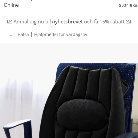
Online
storleka
💌 Anmäl dig nu till
nyhetsbrevet
och f
å
15% rabatt 💌
|
|
...
Hälsa
Hjälpmedel för vardagsliv