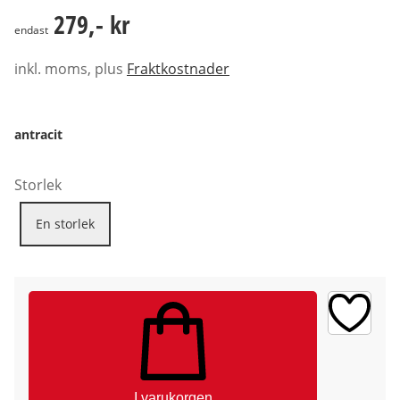
279,- kr
279,- kr
endast
inkl. moms, plus
Fraktkostnader
antracit
Storlek
En storlek
I varukorgen