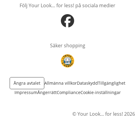
Följ Your Look... for less! på sociala medier
öppnas i nytt fönster
Säker shopping
öppnas i nytt fönster
Ångra avtalet
Allmänna villkor
Dataskydd
Tillgänglighet
Impressum
Ångerrätt
Compliance
Cookie-inställningar
© Your Look... for less! 2026