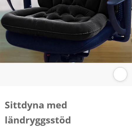
Tryck för att zooma bilden
Sittdyna med
ländryggsstöd