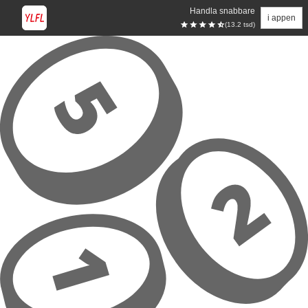
Handla snabbare
i appen
(13.2 tsd)
Hoppa till huvudinnehåll