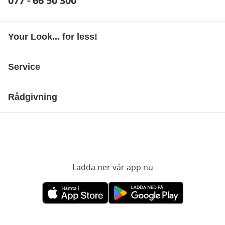
Telefonnummer:
077 - 66 50 300
Öppnar telefonklient
Your Look... for less!
Service
Rådgivning
Ladda ner vår app nu
öppnas i nytt fönst
öppnas i nytt fönster
öppnas i nytt fönster