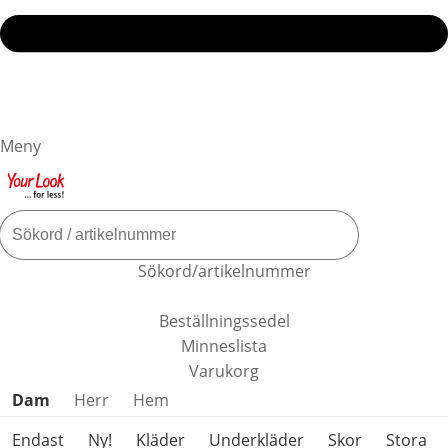
Meny
Sökord/artikelnummer
Beställningssedel
Minneslista
Varukorg
Hoppa över produktkategorier
Dam
Herr
Hem
Endast
Ny!
Kläder
Underkläder
Skor
Stora