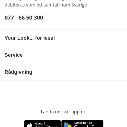
debiteras som ett samtal inom Sverige
Telefonnummer:
077 - 66 50 300
Öppnar telefonklient
Your Look... for less!
Service
Rådgivning
Ladda ner vår app nu
öppnas i nytt fönst