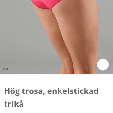
5 st
Tryck för att zooma bilden
Hög trosa, enkelstickad
trikå