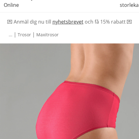
Online
storleka
💌 Anmäl dig nu till
nyhetsbrevet
och f
å
15% rabatt 💌
|
|
...
Trosor
Maxitrosor