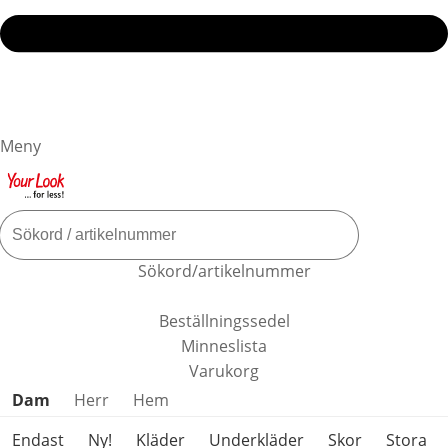
Meny
Sökord/artikelnummer
Beställningssedel
Minneslista
Varukorg
Hoppa över produktkategorier
Dam
Herr
Hem
Endast
Ny!
Kläder
Underkläder
Skor
Stora