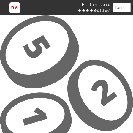
Handla snabbare
i appen
(13.2 tsd)
Hoppa till huvudinnehåll