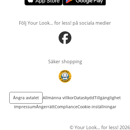
öppnas i nytt fönster
öppnas i nytt fönster
Följ Your Look... for less! på sociala medier
öppnas i nytt fönster
Säker shopping
öppnas i nytt fönster
Ångra avtalet
Allmänna villkor
Dataskydd
Tillgänglighet
Impressum
Ångerrätt
Compliance
Cookie-inställningar
© Your Look... for less! 2026