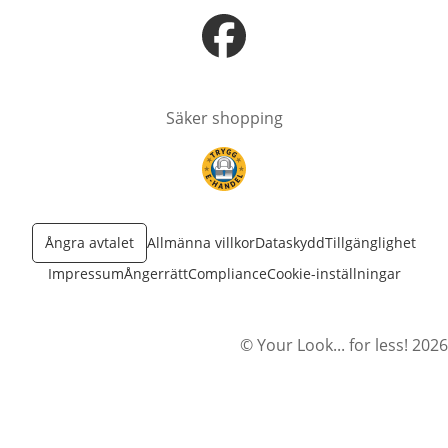
öppnas i nytt fönster
Säker shopping
öppnas i nytt fönster
Ångra avtalet
Allmänna villkor
Dataskydd
Tillgänglighet
Impressum
Ångerrätt
Compliance
Cookie-inställningar
© Your Look... for less! 2026