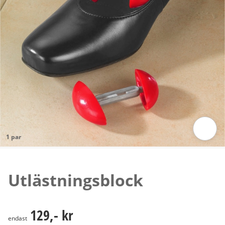
1 par
Tryck för att zooma bilden
Utlästningsblock
129,- kr
129,- kr
endast