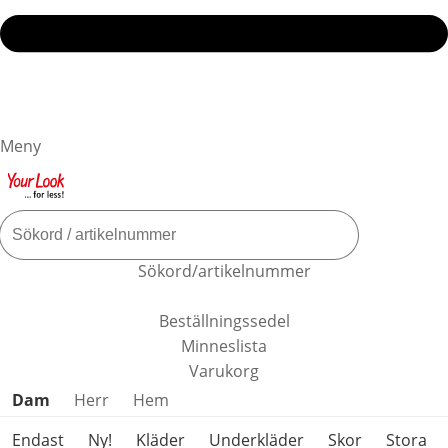
Meny
Sökord/artikelnummer
Beställningssedel
Minneslista
Varukorg
Hoppa över produktkategorier
Dam
Herr
Hem
Endast
Ny!
Kläder
Underkläder
Skor
Stora