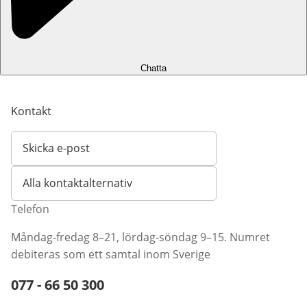
Chatta
Kontakt
Skicka e-post
Öppnar e-postklient
Alla kontaktalternativ
Telefon
Måndag-fredag 8–21, lördag-söndag 9–15. Numret
debiteras som ett samtal inom Sverige
Telefonnummer:
077 - 66 50 300
Öppnar telefonklient