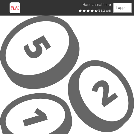
Handla snabbare
i appen
(13.2 tsd)
Hoppa till huvudinnehåll