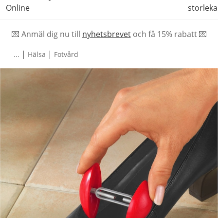
Online
storleka
💌 Anmäl dig nu till
nyhetsbrevet
och f
å
15% rabatt 💌
|
|
...
Hälsa
Fotvård