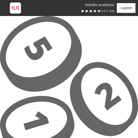
Handla snabbare
i appen
(13.2 tsd)
Hoppa till huvudinnehåll