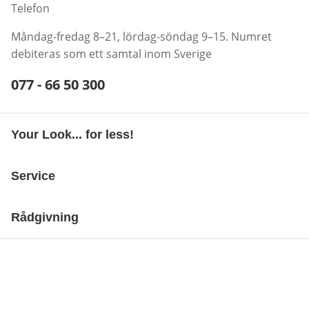
Telefon
Måndag-fredag 8–21, lördag-söndag 9–15. Numret
debiteras som ett samtal inom Sverige
Telefonnummer:
077 - 66 50 300
Öppnar telefonklient
Your Look... for less!
Service
Rådgivning