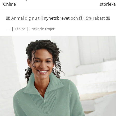
Online
storleka
💌 Anmäl dig nu till
nyhetsbrevet
och f
å
15% rabatt 💌
|
|
...
Tröjor
Stickade tröjor