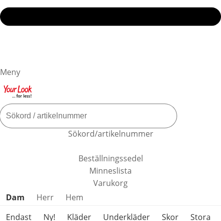
Meny
Sökord/artikelnummer
Beställningssedel
Minneslista
Varukorg
Hoppa över produktkategorier
Dam
Herr
Hem
Endast
Ny!
Kläder
Underkläder
Skor
Stora