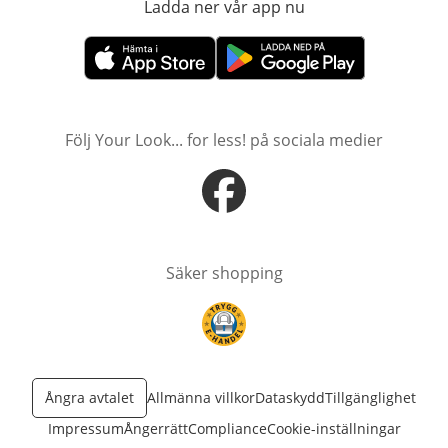
Ladda ner vår app nu
öppnas i nytt fönst
öppnas i nytt fönster
öppnas i nytt fönster
Följ Your Look... for less! på sociala medier
öppnas i nytt fönster
Säker shopping
öppnas i nytt fönster
Ångra avtalet
Allmänna villkor
Dataskydd
Tillgänglighet
Impressum
Ångerrätt
Compliance
Cookie-inställningar