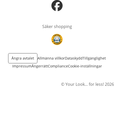
öppnas i nytt fönster
Säker shopping
öppnas i nytt fönster
Ångra avtalet
Allmänna villkor
Dataskydd
Tillgänglighet
Impressum
Ångerrätt
Compliance
Cookie-inställningar
© Your Look... for less! 2026