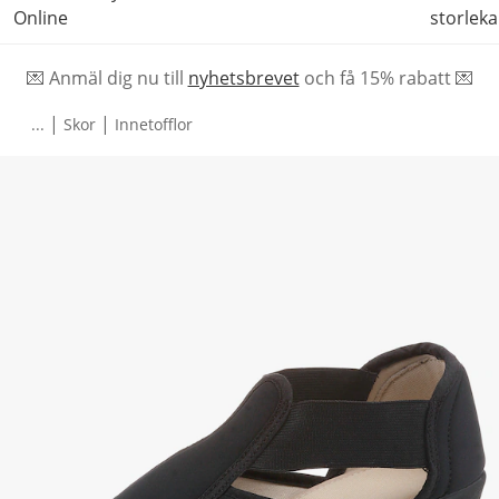
Online
storleka
💌 Anmäl dig nu till
nyhetsbrevet
och f
å
15% rabatt 💌
|
|
...
Skor
Innetofflor