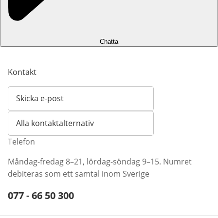
Chatta
Kontakt
Skicka e-post
Öppnar e-postklient
Alla kontaktalternativ
Telefon
Måndag-fredag 8–21, lördag-söndag 9–15. Numret
debiteras som ett samtal inom Sverige
Telefonnummer:
077 - 66 50 300
Öppnar telefonklient