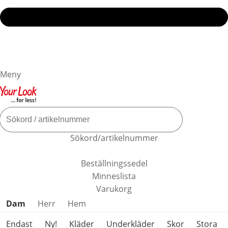
Meny
Sökord/artikelnummer
Beställningssedel
Minneslista
Varukorg
Hoppa över produktkategorier
Dam
Herr
Hem
Endast
Ny!
Kläder
Underkläder
Skor
Stora