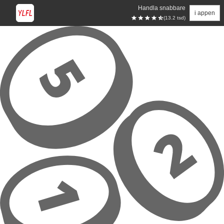
Handla snabbare
i appen
(13.2 tsd)
Hoppa till huvudinnehåll