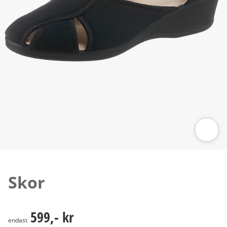
Tryck för att zooma bilden
Skor
599,- kr
599,- kr
endast