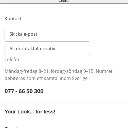
Chatta
Kontakt
Skicka e-post
Öppnar e-postklient
Alla kontaktalternativ
Telefon
Måndag-fredag 8–21, lördag-söndag 9–15. Numret
debiteras som ett samtal inom Sverige
Telefonnummer:
077 - 66 50 300
Öppnar telefonklient
Your Look... for less!