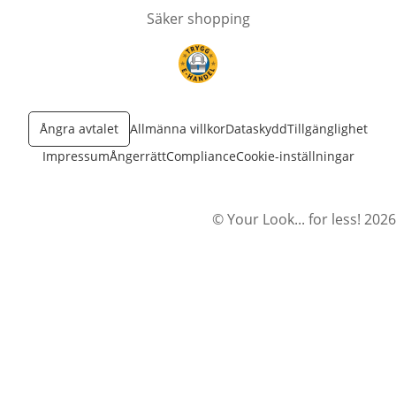
Säker shopping
öppnas i nytt fönster
Ångra avtalet
Allmänna villkor
Dataskydd
Tillgänglighet
Impressum
Ångerrätt
Compliance
Cookie-inställningar
© Your Look... for less! 2026