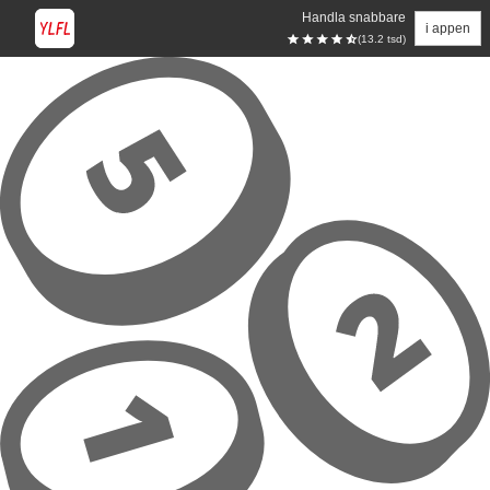
Handla snabbare
i appen
(13.2 tsd)
Hoppa till huvudinnehåll