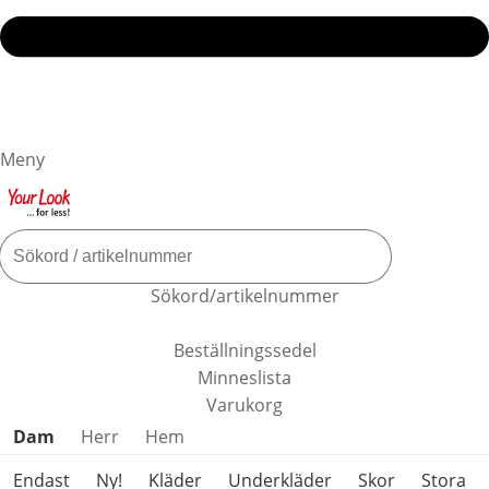
Meny
Sökord/artikelnummer
Beställningssedel
Minneslista
Varukorg
Hoppa över produktkategorier
Dam
Herr
Hem
Endast
Ny!
Kläder
Underkläder
Skor
Stora