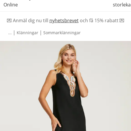
Online
storleka
💌 Anmäl dig nu till
nyhetsbrevet
och f
å
15% rabatt 💌
|
|
...
Klänningar
Sommarklänningar