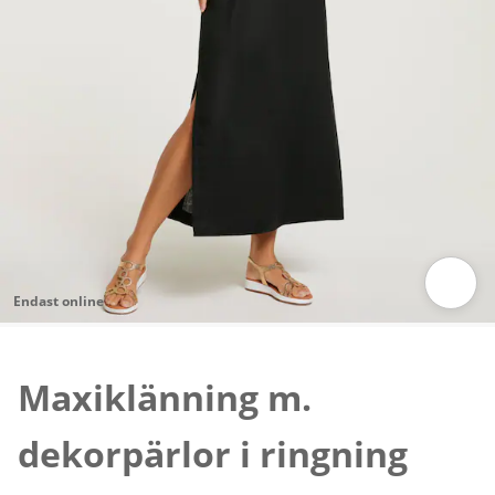
Endast online
Tryck för att zooma bilden
Maxiklänning m.
dekorpärlor i ringning