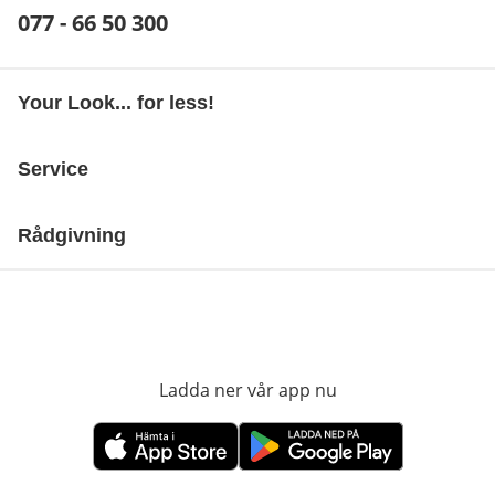
Telefonnummer:
077 - 66 50 300
Öppnar telefonklient
Your Look... for less!
Service
Rådgivning
Ladda ner vår app nu
öppnas i nytt fönst
öppnas i nytt fönster
öppnas i nytt fönster