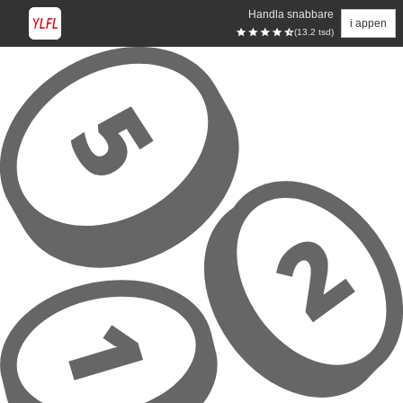
Handla snabbare
i appen
(13.2 tsd)
Hoppa till huvudinnehåll