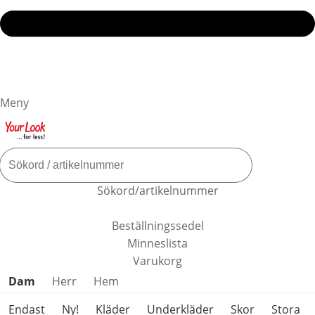
Meny
Sökord/artikelnummer
Beställningssedel
Minneslista
Varukorg
Hoppa över produktkategorier
Dam
Herr
Hem
Endast
Ny!
Kläder
Underkläder
Skor
Stora