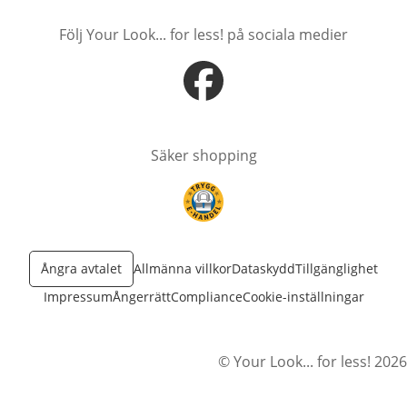
Följ Your Look... for less! på sociala medier
öppnas i nytt fönster
Säker shopping
öppnas i nytt fönster
Ångra avtalet
Allmänna villkor
Dataskydd
Tillgänglighet
Impressum
Ångerrätt
Compliance
Cookie-inställningar
© Your Look... for less! 2026