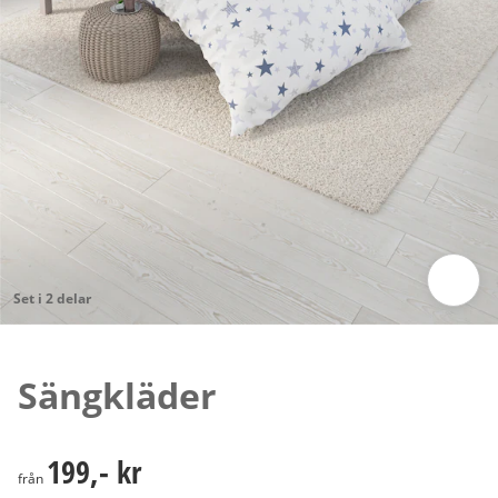
Set i 2 delar
Tryck för att zooma bilden
Sängkläder
199,- kr
199,- kr
från