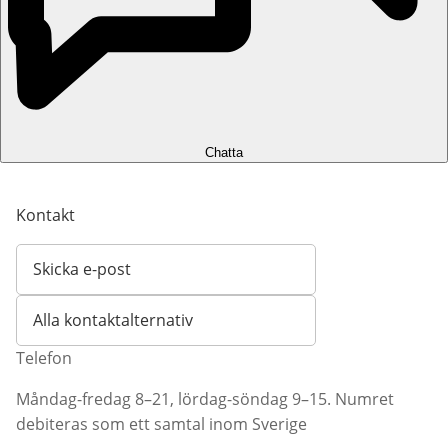
Chatta
Kontakt
Skicka e-post
Öppnar e-postklient
Alla kontaktalternativ
Telefon
Måndag-fredag 8–21, lördag-söndag 9–15. Numret
debiteras som ett samtal inom Sverige