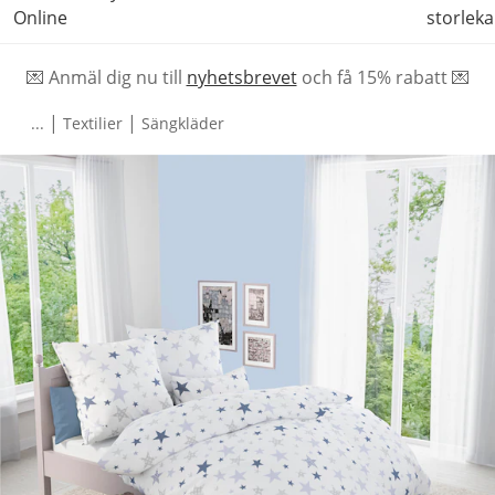
Online
storleka
💌 Anmäl dig nu till
nyhetsbrevet
och f
å
15% rabatt 💌
|
|
...
Textilier
Sängkläder