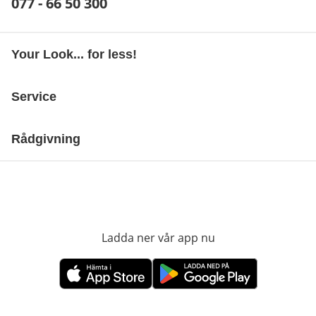
Telefonnummer:
077 - 66 50 300
Öppnar telefonklient
Your Look... for less!
Service
Rådgivning
Ladda ner vår app nu
öppnas i nytt fönst
öppnas i nytt fönster
öppnas i nytt fönster