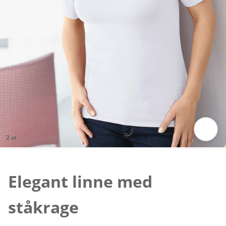
2 st
Tryck för att zooma bilden
Elegant linne med
ståkrage