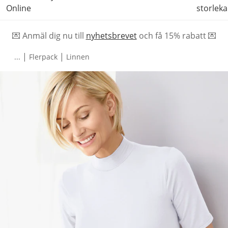
Online
storleka
💌 Anmäl dig nu till
nyhetsbrevet
och f
å
15% rabatt 💌
|
|
...
Flerpack
Linnen