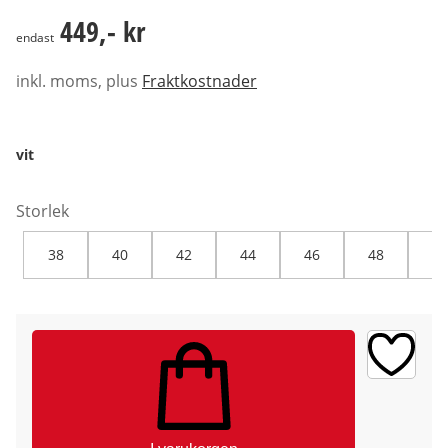
449,- kr
449,- kr
endast
inkl. moms, plus
Fraktkostnader
vit
Storlek
38
40
42
44
46
48
50