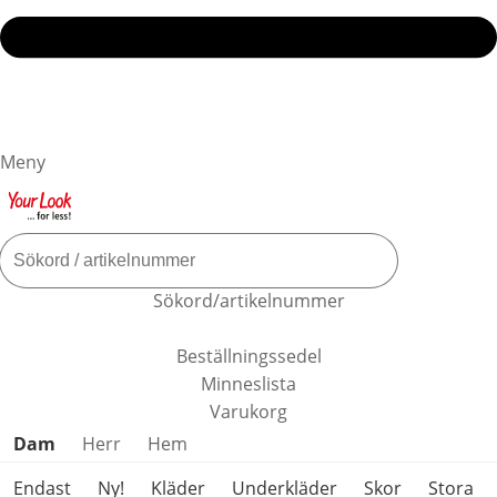
Meny
Sökord/artikelnummer
Beställningssedel
Minneslista
Varukorg
Hoppa över produktkategorier
Dam
Herr
Hem
Endast
Ny!
Kläder
Underkläder
Skor
Stora