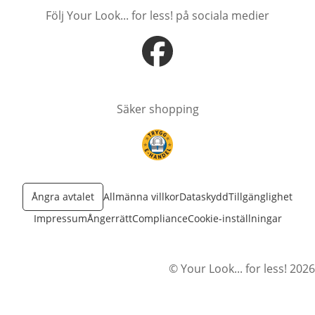
Följ Your Look... for less! på sociala medier
öppnas i nytt fönster
Säker shopping
öppnas i nytt fönster
Ångra avtalet
Allmänna villkor
Dataskydd
Tillgänglighet
Impressum
Ångerrätt
Compliance
Cookie-inställningar
© Your Look... for less! 2026