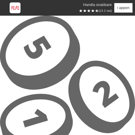
Handla snabbare
i appen
(13.2 tsd)
Hoppa till huvudinnehåll