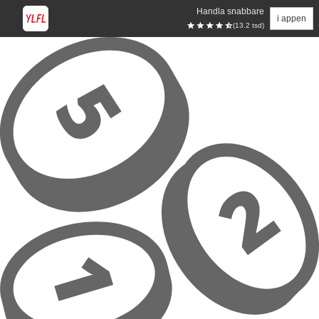
Handla snabbare
i appen
(13.2 tsd)
Hoppa till huvudinnehåll