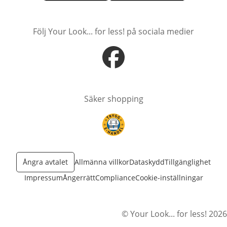
öppnas i nytt fönster
öppnas i nytt fönster
Följ Your Look... for less! på sociala medier
öppnas i nytt fönster
Säker shopping
öppnas i nytt fönster
Ångra avtalet
Allmänna villkor
Dataskydd
Tillgänglighet
Impressum
Ångerrätt
Compliance
Cookie-inställningar
© Your Look... for less! 2026