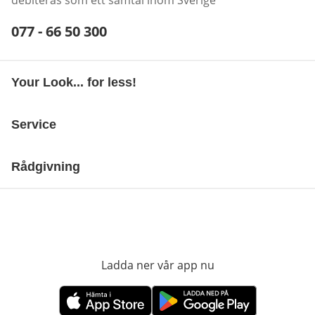
debiteras som ett samtal inom Sverige
Telefonnummer:
077 - 66 50 300
Öppnar telefonklient
Your Look... for less!
Service
Rådgivning
Ladda ner vår app nu
öppnas i nytt fönst