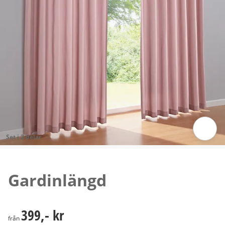
Set i 2 delar
Tryck för att zooma bilden
Gardinlängd
399,- kr
399,- kr
från