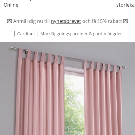
Online
storleka
💌 Anmäl dig nu till
nyhetsbrevet
och f
å
15% rabatt 💌
|
|
...
Gardiner
Mörkläggningsgardiner & gardinlängder