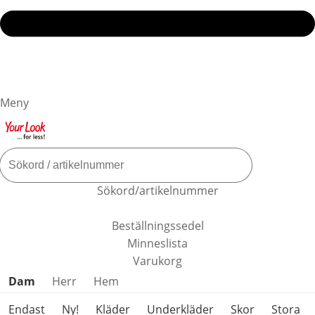
Meny
Sökord/artikelnummer
Beställningssedel
Minneslista
Varukorg
Hoppa över produktkategorier
Dam
Herr
Hem
Endast
Ny!
Kläder
Underkläder
Skor
Stora