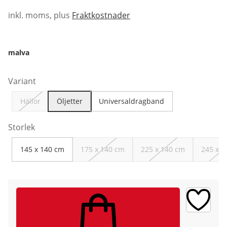
inkl. moms, plus
Fraktkostnader
malva
Variant
Hällor
Öljetter
Universaldragband
Storlek
145 x 140 cm
175 x 140 cm
225 x 140 cm
245 x 1