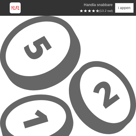
Handla snabbare
i appen
(13.2 tsd)
Hoppa till huvudinnehåll