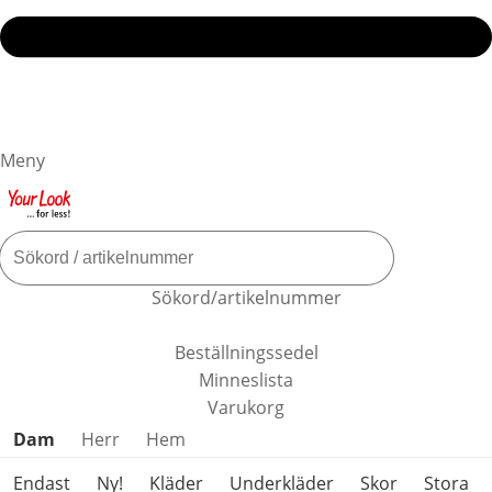
Meny
Sökord/artikelnummer
Beställningssedel
Minneslista
Varukorg
Hoppa över produktkategorier
Dam
Herr
Hem
Endast
Ny!
Kläder
Underkläder
Skor
Stora