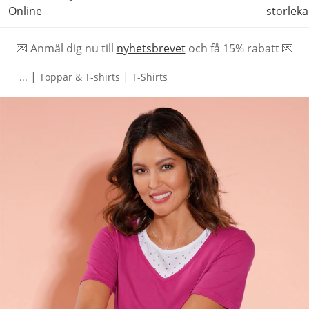
Online
storleka
💌 Anmäl dig nu till
nyhetsbrevet
och f
å
15% rabatt 💌
|
|
...
Toppar & T-shirts
T-Shirts