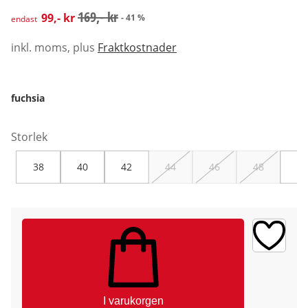
rabatterat pris: 99,- kr, tidigare pris: 169,- kr
169,- kr
99,- kr
- 41 %
endast
inkl. moms, plus
Fraktkostnader
fuchsia
Storlek
38
40
42
44
46
48
50
I varukorgen