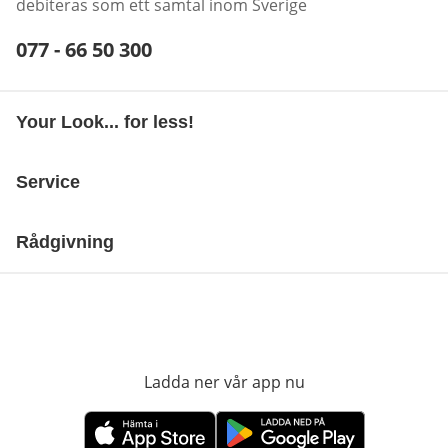
debiteras som ett samtal inom Sverige
Telefonnummer:
077 - 66 50 300
Öppnar telefonklient
Your Look... for less!
Service
Rådgivning
Ladda ner vår app nu
öppnas i nytt fönst