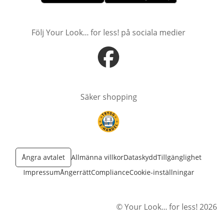
öppnas i nytt fönster
öppnas i nytt fönster
Följ Your Look... for less! på sociala medier
öppnas i nytt fönster
Säker shopping
öppnas i nytt fönster
Ångra avtalet
Allmänna villkor
Dataskydd
Tillgänglighet
Impressum
Ångerrätt
Compliance
Cookie-inställningar
© Your Look... for less! 2026