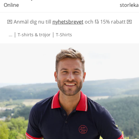
Online
storleka
💌 Anmäl dig nu till
nyhetsbrevet
och f
å
15% rabatt 💌
|
|
...
T-shirts & tröjor
T-Shirts