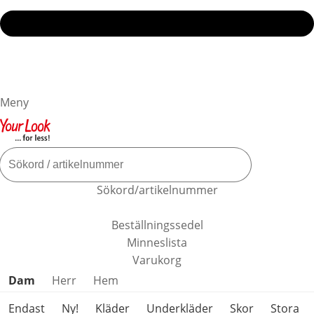
Meny
Sökord/artikelnummer
Beställningssedel
Minneslista
Varukorg
Hoppa över produktkategorier
Dam
Herr
Hem
Endast
Ny!
Kläder
Underkläder
Skor
Stora