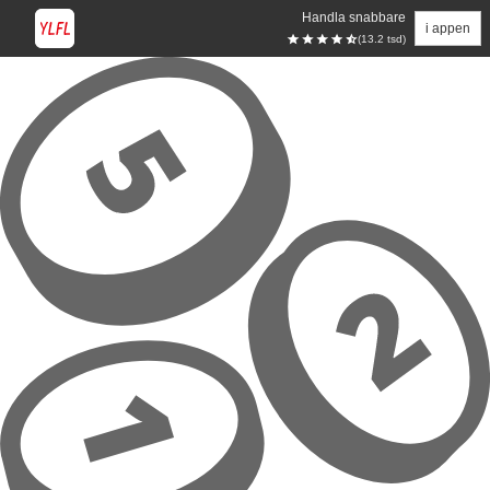
Handla snabbare
i appen
(13.2 tsd)
Hoppa till huvudinnehåll