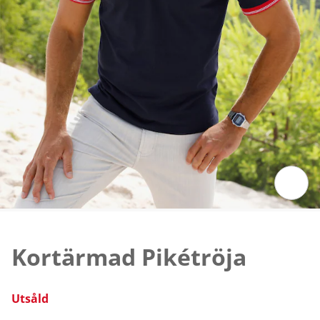
Tryck för att zooma bilden
Kortärmad Pikétröja
Utsåld