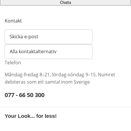
Chatta
Kontakt
Skicka e-post
Öppnar e-postklient
Alla kontaktalternativ
Telefon
Måndag-fredag 8–21, lördag-söndag 9–15. Numret
debiteras som ett samtal inom Sverige
Telefonnummer:
077 - 66 50 300
Öppnar telefonklient
Your Look... for less!