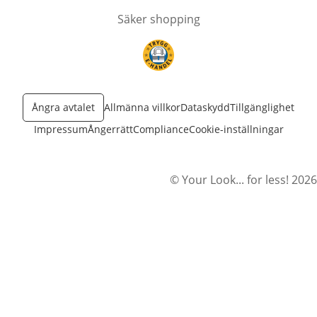
Säker shopping
öppnas i nytt fönster
Ångra avtalet
Allmänna villkor
Dataskydd
Tillgänglighet
Impressum
Ångerrätt
Compliance
Cookie-inställningar
© Your Look... for less! 2026