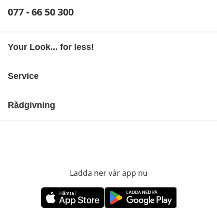
Telefonnummer:
077 - 66 50 300
Öppnar telefonklient
Your Look... for less!
Service
Rådgivning
Ladda ner vår app nu
öppnas i nytt fönst
öppnas i nytt fönster
öppnas i nytt fönster