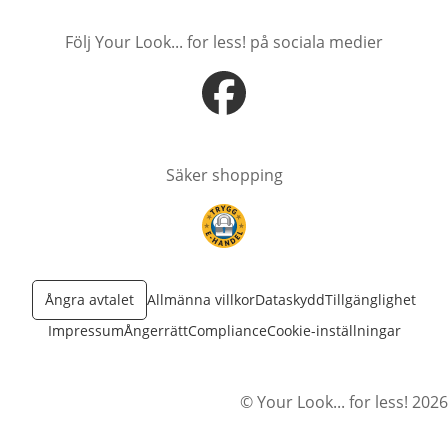
Följ Your Look... for less! på sociala medier
öppnas i nytt fönster
Säker shopping
öppnas i nytt fönster
Ångra avtalet
Allmänna villkor
Dataskydd
Tillgänglighet
Impressum
Ångerrätt
Compliance
Cookie-inställningar
© Your Look... for less! 2026