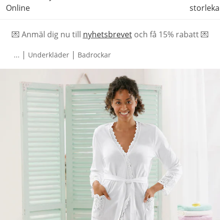
Online
storleka
💌 Anmäl dig nu till
nyhetsbrevet
och f
å
15% rabatt 💌
|
|
...
Underkläder
Badrockar