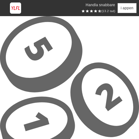
Handla snabbare
i appen
(13.2 tsd)
Hoppa till huvudinnehåll