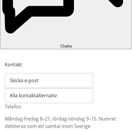
Chatta
Kontakt
Skicka e-post
Öppnar e-postklient
Alla kontaktalternativ
Telefon
Måndag-fredag 8–21, lördag-söndag 9–15. Numret
debiteras som ett samtal inom Sverige