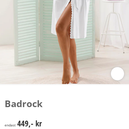
Tryck för att zooma bilden
Badrock
449,- kr
449,- kr
endast