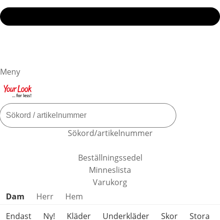
Meny
Sökord/artikelnummer
Beställningssedel
Minneslista
Varukorg
Hoppa över produktkategorier
Dam
Herr
Hem
Endast
Ny!
Kläder
Underkläder
Skor
Stora