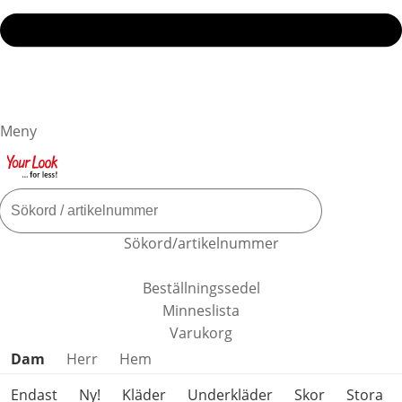
Meny
Sökord/artikelnummer
Beställningssedel
Minneslista
Varukorg
Hoppa över produktkategorier
Dam
Herr
Hem
Endast
Ny!
Kläder
Underkläder
Skor
Stora