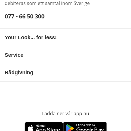
debiteras som ett samtal inom Sverige
Telefonnummer:
077 - 66 50 300
Öppnar telefonklient
Your Look... for less!
Service
Rådgivning
Ladda ner vår app nu
öppnas i nytt fönst