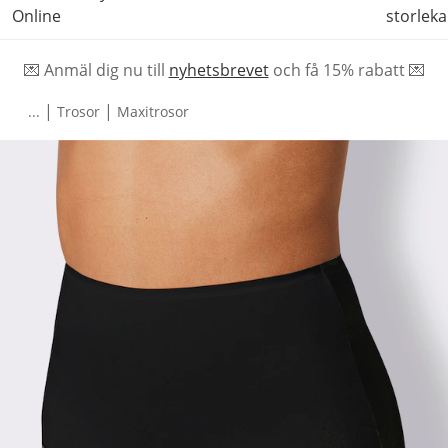
Online
storleka
💌 Anmäl dig nu till
nyhetsbrevet
och f
å
15% rabatt 💌
|
|
...
Trosor
Maxitrosor