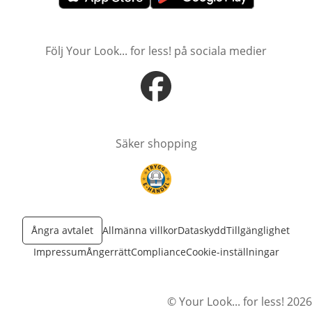
öppnas i nytt fönster
öppnas i nytt fönster
Följ Your Look... for less! på sociala medier
öppnas i nytt fönster
Säker shopping
öppnas i nytt fönster
Ångra avtalet
Allmänna villkor
Dataskydd
Tillgänglighet
Impressum
Ångerrätt
Compliance
Cookie-inställningar
© Your Look... for less! 2026