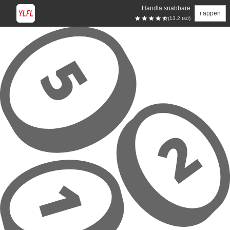
Handla snabbare
i appen
(13.2 tsd)
Hoppa till huvudinnehåll