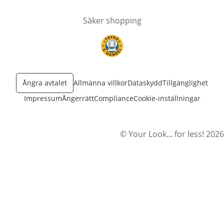
Säker shopping
öppnas i nytt fönster
Ångra avtalet
Allmänna villkor
Dataskydd
Tillgänglighet
Impressum
Ångerrätt
Compliance
Cookie-inställningar
© Your Look... for less! 2026