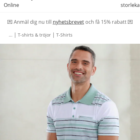
Online
storleka
💌 Anmäl dig nu till
nyhetsbrevet
och f
å
15% rabatt 💌
|
|
...
T-shirts & tröjor
T-Shirts