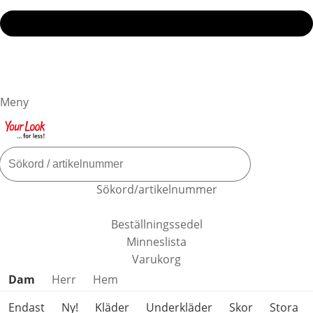
Meny
Sökord/artikelnummer
Beställningssedel
Minneslista
Varukorg
Hoppa över produktkategorier
Dam
Herr
Hem
Endast
Ny!
Kläder
Underkläder
Skor
Stora