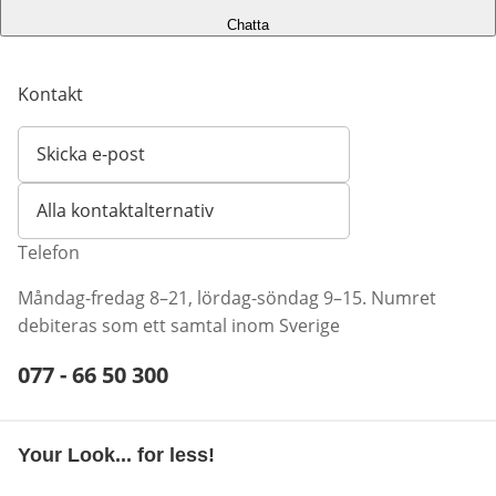
Chatta
Kontakt
Skicka e-post
Öppnar e-postklient
Alla kontaktalternativ
Telefon
Måndag-fredag 8–21, lördag-söndag 9–15. Numret
debiteras som ett samtal inom Sverige
Telefonnummer:
077 - 66 50 300
Öppnar telefonklient
Your Look... for less!