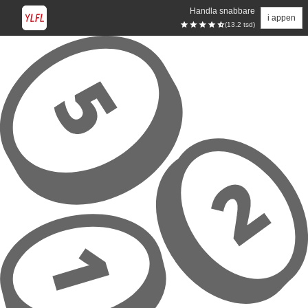
Handla snabbare
i appen
(13.2 tsd)
Hoppa till huvudinnehåll