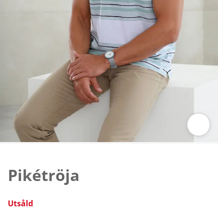
Tryck för att zooma bilden
Pikétröja
Utsåld