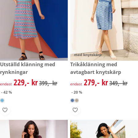
med knytskärp
rabatterat pris: 229,- kr, tidigare pris: 399,- kr
Utställd klänning med
rabatterat pris: 279,- kr, tidig
Trikåklänning med
- 42 %
- 20 %
rynkningar
avtagbart knytskärp
229,- kr
279,- kr
rabatterat pris: 229,- kr, tidigare pris: 399,- kr
rabatterat pris: 279,- kr, tidig
399,- kr
349,- kr
endast
endast
- 42 %
- 20 %