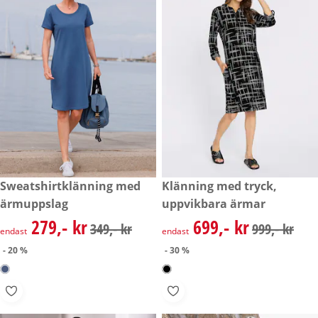
rabatterat pris: 279,- kr, tidigare pris: 349,- kr
Sweatshirtklänning med
rabatterat pris: 699,- kr, tidig
Klänning med tryck,
- 20 %
- 30 %
ärmuppslag
uppvikbara ärmar
279,- kr
699,- kr
rabatterat pris: 279,- kr, tidigare pris: 349,- kr
rabatterat pris: 699,- kr, tidig
349,- kr
999,- kr
endast
endast
- 20 %
- 30 %