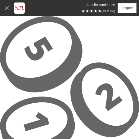
Handla snabbare
i appen
(13.2 tsd)
Hoppa till huvudinnehåll