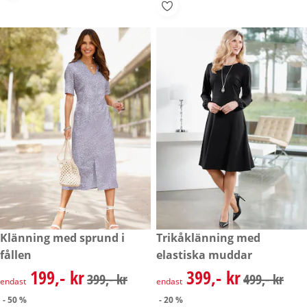
rabatterat pris: 199,- kr, tidigare pris: 399,- kr
Klänning med sprund i
rabatterat pris: 399,- kr, tidig
Trikåklänning med
- 50 %
- 20 %
fållen
elastiska muddar
199,- kr
399,- kr
rabatterat pris: 199,- kr, tidigare pris: 399,- kr
rabatterat pris: 399,- kr, tidig
399,- kr
499,- kr
endast
endast
- 50 %
- 20 %