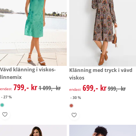
rabatterat pris: 799,- kr, tidigare pris: 1 099,- kr
Vävd klänning i viskos-
rabatterat pris: 699,- kr, tidig
Klänning med tryck i vävd
- 27 %
- 30 %
linnemix
viskos
799,- kr
699,- kr
rabatterat pris: 799,- kr, tidigare pris: 1 099,- kr
rabatterat pris: 699,- kr, tidig
1 099,- kr
999,- kr
endast
endast
- 27 %
- 30 %