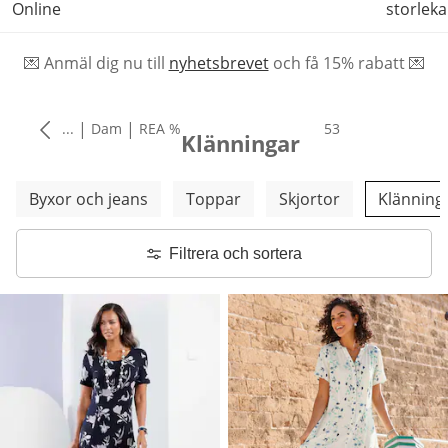
Online
storleka
💌 Anmäl dig nu till
nyhetsbrevet
och f
å
15% rabatt 💌
|
|
...
Dam
REA %
produkter
53
Klänningar
Hoppa över fler kategorier
Byxor och jeans
Toppar
Skjortor
Klänning
Filtrera och sortera