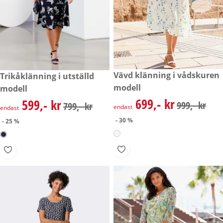
rabatterat pris: 699,- kr, tidig
Vävd klänning i vådskuren
rabatterat pris: 599,- kr, tidigare pris: 799,- kr
Trikåklänning i utställd
- 30 %
- 25 %
modell
modell
699,- kr
599,- kr
rabatterat pris: 699,- kr, tidig
rabatterat pris: 599,- kr, tidigare pris: 799,- kr
999,- kr
799,- kr
endast
endast
- 30 %
- 25 %