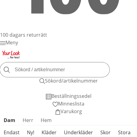
100 dagars returrätt
Meny
Sökord/artikelnummer
Beställningssedel
Minneslista
Varukorg
Hoppa över produktkategorier
Dam
Herr
Hem
Endast
Ny!
Kläder
Underkläder
Skor
Stora