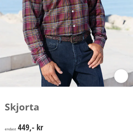
Tryck för att zooma bilden
Skjorta
449,- kr
449,- kr
endast