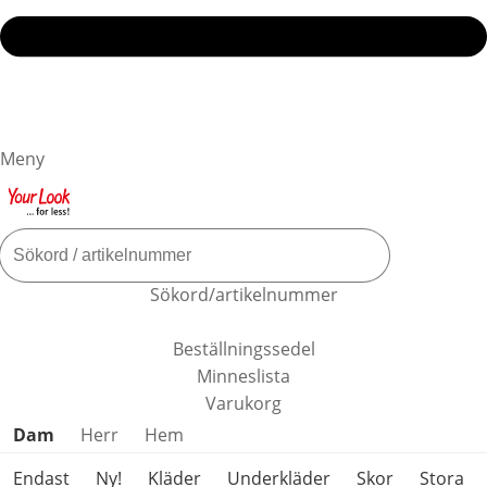
Meny
Sökord/artikelnummer
Beställningssedel
Minneslista
Varukorg
Hoppa över produktkategorier
Dam
Herr
Hem
Endast
Ny!
Kläder
Underkläder
Skor
Stora