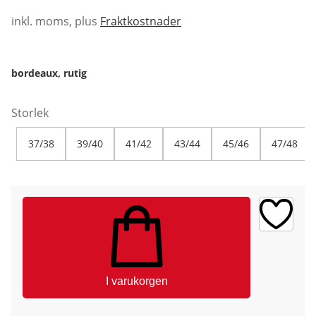
inkl. moms, plus
Fraktkostnader
bordeaux, rutig
Storlek
37/38
39/40
41/42
43/44
45/46
47/48
I varukorgen