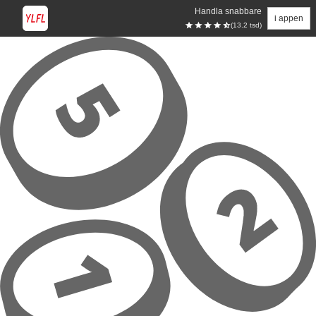
Handla snabbare
i appen
(13.2 tsd)
Hoppa till huvudinnehåll