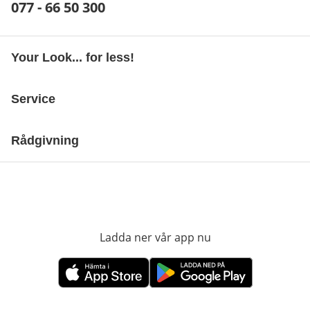
Telefonnummer:
077 - 66 50 300
Öppnar telefonklient
Your Look... for less!
Service
Rådgivning
Ladda ner vår app nu
öppnas i nytt fönst
öppnas i nytt fönster
öppnas i nytt fönster