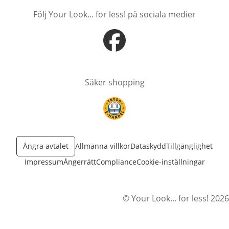
Följ Your Look... for less! på sociala medier
öppnas i nytt fönster
Säker shopping
öppnas i nytt fönster
Ångra avtalet
Allmänna villkor
Dataskydd
Tillgänglighet
Impressum
Ångerrätt
Compliance
Cookie-inställningar
© Your Look... for less! 2026