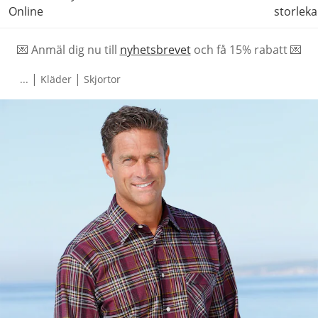
Online
storleka
💌 Anmäl dig nu till
nyhetsbrevet
och f
å
15% rabatt 💌
|
|
...
Kläder
Skjortor