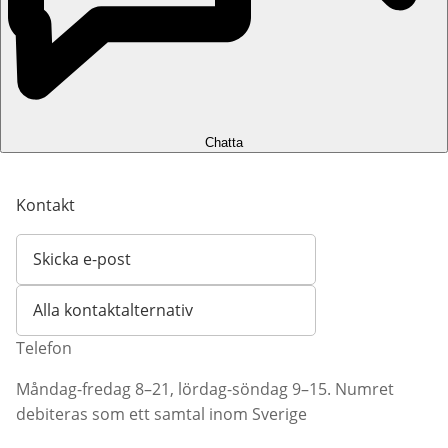
Chatta
Kontakt
Skicka e-post
Öppnar e-postklient
Alla kontaktalternativ
Telefon
Måndag-fredag 8–21, lördag-söndag 9–15. Numret
debiteras som ett samtal inom Sverige