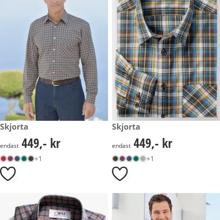
449,- kr
Skjorta
449,- kr
Skjorta
449,- kr
449,- kr
449,- kr
449,- kr
endast
endast
+1
+1