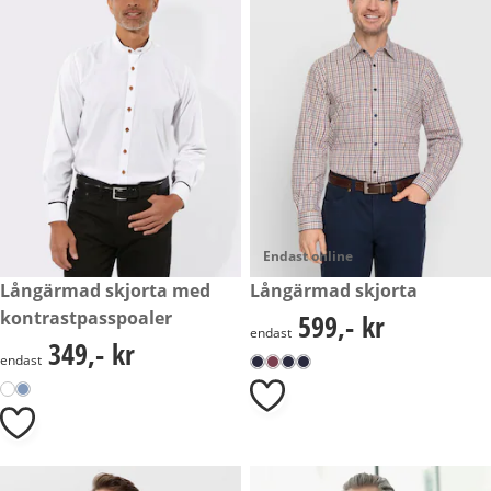
Endast online
349,- kr
Långärmad skjorta med
599,- kr
Långärmad skjorta
kontrastpasspoaler
599,- kr
599,- kr
endast
349,- kr
349,- kr
endast