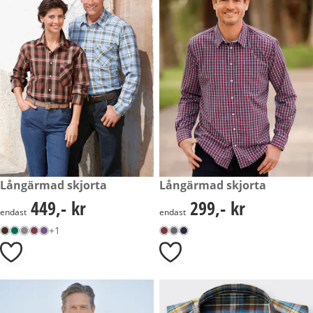
449,- kr
Långärmad skjorta
299,- kr
Långärmad skjorta
449,- kr
299,- kr
449,- kr
299,- kr
endast
endast
+1