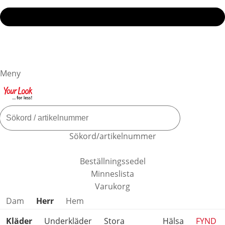
Meny
Sökord/artikelnummer
Beställningssedel
Minneslista
Varukorg
Hoppa över produktkategorier
Dam
Herr
Hem
Kläder
Underkläder
Stora
Hälsa
FYND