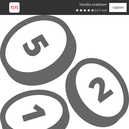
Handla snabbare
i appen
(13.2 tsd)
Hoppa till huvudinnehåll