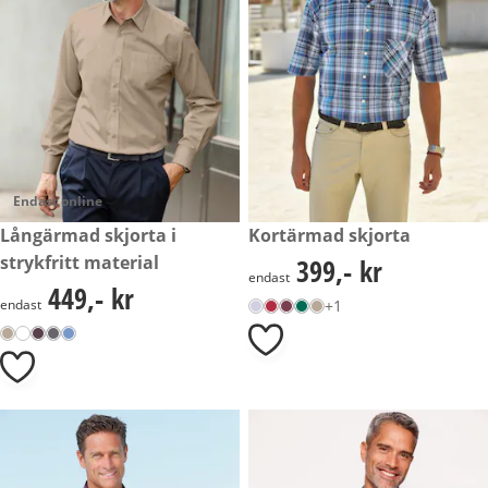
Endast online
449,- kr
Långärmad skjorta i
399,- kr
Kortärmad skjorta
strykfritt material
399,- kr
399,- kr
endast
449,- kr
449,- kr
endast
+1