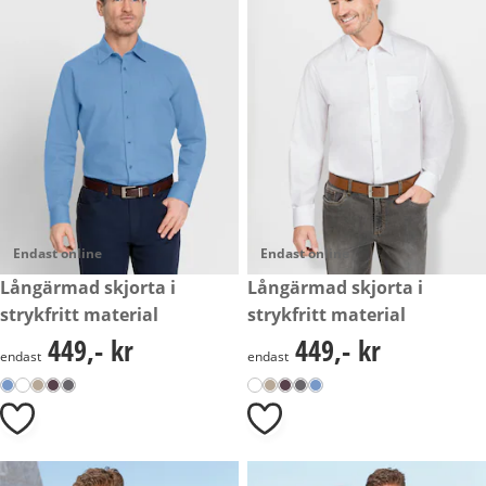
Endast online
Endast online
449,- kr
Långärmad skjorta i
449,- kr
Långärmad skjorta i
strykfritt material
strykfritt material
449,- kr
449,- kr
449,- kr
449,- kr
endast
endast