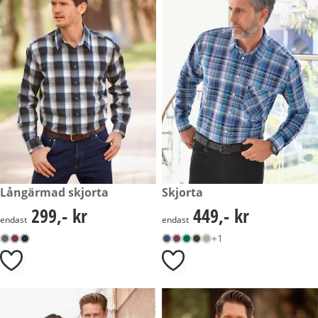
299,- kr
Långärmad skjorta
449,- kr
Skjorta
299,- kr
449,- kr
299,- kr
449,- kr
endast
endast
+1