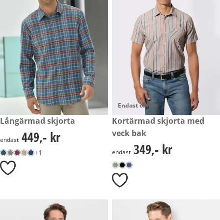
Endast online
449,- kr
Långärmad skjorta
349,- kr
Kortärmad skjorta med
veck bak
449,- kr
449,- kr
endast
349,- kr
349,- kr
+1
endast