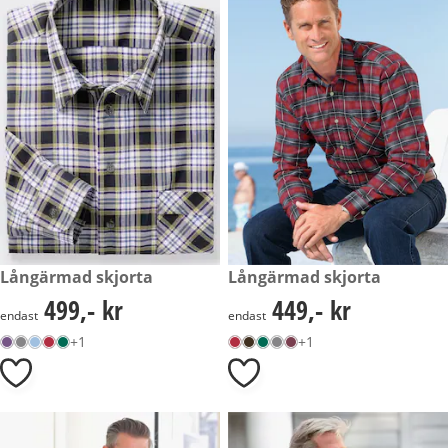
499,- kr
Långärmad skjorta
449,- kr
Långärmad skjorta
499,- kr
449,- kr
499,- kr
449,- kr
endast
endast
+1
+1