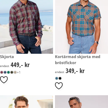
449,- kr
Skjorta
349,- kr
Kortärmad skjorta med
bröstfickor
449,- kr
449,- kr
endast
349,- kr
349,- kr
+1
endast