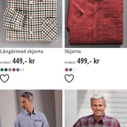
449,- kr
Långärmad skjorta
499,- kr
Skjorta
449,- kr
499,- kr
449,- kr
499,- kr
endast
endast
+1