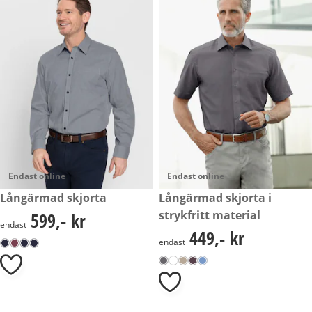
Endast online
Endast online
599,- kr
Långärmad skjorta
449,- kr
Långärmad skjorta i
strykfritt material
599,- kr
599,- kr
endast
449,- kr
449,- kr
endast