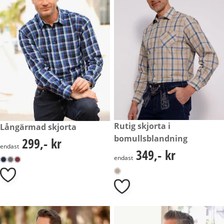
349,- kr
Rutig skjorta i
299,- kr
Långärmad skjorta
bomullsblandning
299,- kr
299,- kr
endast
349,- kr
349,- kr
endast