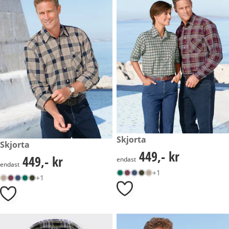
449,- kr
Skjorta
449,- kr
Skjorta
449,- kr
449,- kr
449,- kr
449,- kr
endast
endast
+1
+1