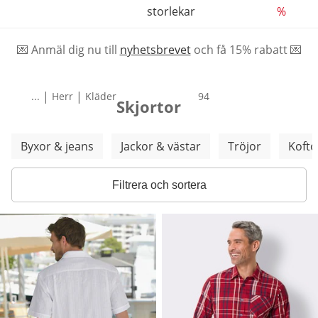
storlekar
%
💌 Anmäl dig nu till
nyhetsbrevet
och f
å
15% rabatt 💌
|
|
...
Herr
Kläder
produkter
94
Skjortor
Hoppa över fler kategorier
Byxor & jeans
Jackor & västar
Tröjor
Kofto
Filtrera och sortera