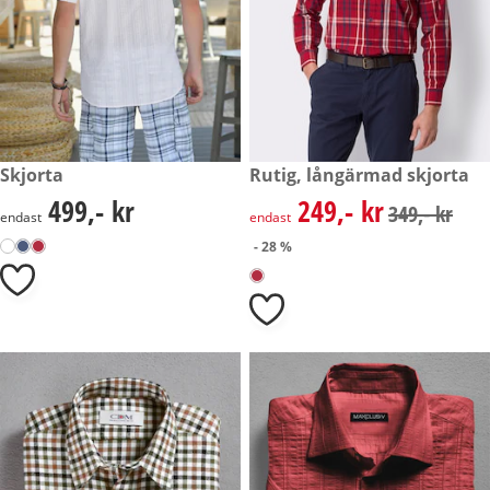
499,- kr
Skjorta
rabatterat pris: 249,- kr, tidig
Rutig, långärmad skjorta
- 28 %
499,- kr
249,- kr
499,- kr
rabatterat pris: 249,- kr, tidig
349,- kr
endast
endast
- 28 %