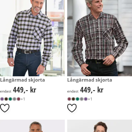
449,- kr
Långärmad skjorta
449,- kr
Långärmad skjorta
449,- kr
449,- kr
449,- kr
449,- kr
endast
endast
+1
+1